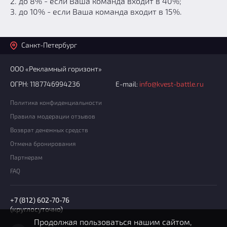
2. до 8% - если Ваша команда входит в 40%;
3. до 10% - если Ваша команда входит в 15%.
Санкт-Петербург
ООО «Рекламный горизонт»
ОГРН: 1187746994236
E-mail:
info@kvest-battle.ru
Политика конфиденциальности
Правила модерации отзывов
Возврат денежных средств
Отмена бронирования
Партнерам
FAQ
+7 (812) 602-70-76
(круглосуточно)
Продолжая пользоваться нашим сайтом,