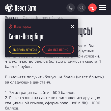
ВОЙТИ
Главная
Cashback и квест-бонусы
ПОИСК КВЕСТА
Ваш город
Cashback и квест-бонусы
АКЦИИ
Санкт-Петербург
РЕЙТИНГ КВЕСТОВ
Будучи зарегистрировнным пользователем, Вы
ВЫБРАТЬ ДРУГОЙ
ДА, ВСЕ ВЕРНО
получаете возможность накапливать бонусные
КАРТА КВЕСТОВ
баллы и бесплатно посещать квесты. При условии,
что количество баллов больше стоимости квеста. 1
РЕЙТИНГ КОМАНД
балл = 1 рубль.
Итоговый рейтинг
ПОИСК КОМАНДЫ
Вы можете получить бонусные баллы (квест-бонусы)
По количеству очков
КВЕСТ БАТЛ
за следующие действия:
По качеству игры
О Квест Батле
КВЕСТ В ПОДАРОК
Список команд
1. Регистрация на сайте - 600 баллов.
Cashback
2. Регистрация на сайте по приглашению друга (по
специальной ссылке, сформированной в ЛК) - 1000
Как подсчитываются рейтинги
баллов.