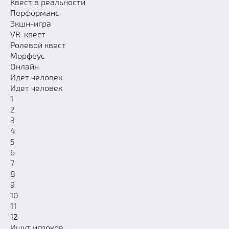
Призы
Квест в реальности
Перформанс
Новости
Экшн-игра
Добавить квест
VR-квест
Ролевой квест
Партнерам
Морфеус
Онлайн
Идет человек
Идет человек
1
2
3
4
5
6
7
8
9
10
11
12
Ищут игроков