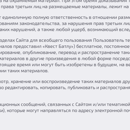
 на охраняемый материал. При этом бремя доказывания т
 права третьих лиц на размещаемые материалы, лежит на
единоличную полную ответственность в отношении разме
бованиям законодательства, за нарушения прав третьих л
ких нарушений, а также любой ущерб, возникающий вследс
лах Сайта для всеобщего пользования Пользователь те
иалов предоставил «Квест Батлу») бесплатное, постоянно
ирование, опубликование, перевод и распространение таки
 материалов в другие произведения в любой форме посред
тоящее время или могут быть изобретены в будущем, на в
ии таких материалов.
, хранение или воспроизведение таких материалов друг
аво редактировать, копировать, публиковать и распростр
онных сообщений, связанных с Сайтом и/или тематикой 
, которые могут направляться по адресу электронной поч