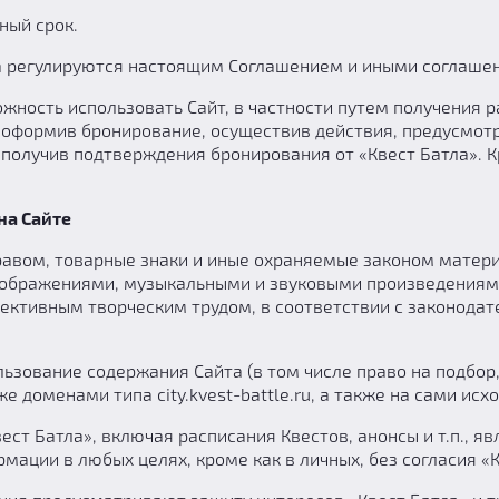
ный срок.
та регулируются настоящим Соглашением и иными соглаше
ность использовать Сайт, в частности путем получения р
 оформив бронирование, осуществив действия, предусмотр
получив подтверждения бронирования от «Квест Батла». К
на Сайте
авом, товарные знаки и иные охраняемые законом материа
ображениями, музыкальными и звуковыми произведениями
лективным творческим трудом, в соответствии с законода
льзование содержания Сайта (в том числе право на подбо
же доменами типа city.kvest-battle.ru, а также на сами исх
ест Батла», включая расписания Квестов, анонсы и т.п., 
мации в любых целях, кроме как в личных, без согласия «К