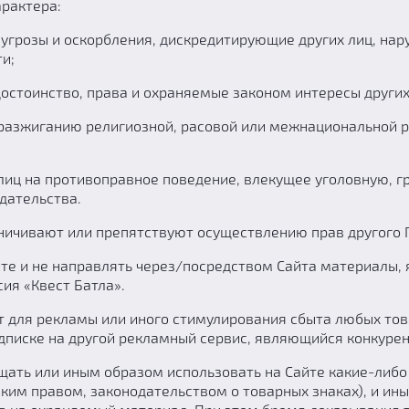
рактера:
зы и оскорбления, дискредитирующие других лиц, нару
и;
тоинство, права и охраняемые законом интересы других
иганию религиозной, расовой или межнациональной ро
на противоправное поведение, влекущее уголовную, гр
дательства.
вают или препятствуют осуществлению прав другого По
и не направлять через/посредством Сайта материалы, я
ия «Квест Батла».
я рекламы или иного стимулирования сбыта любых товар
дписке на другой рекламный сервис, являющийся конкурен
ь или иным образом использовать на Сайте какие-либо
ским правом, законодательством о товарных знаках), и и