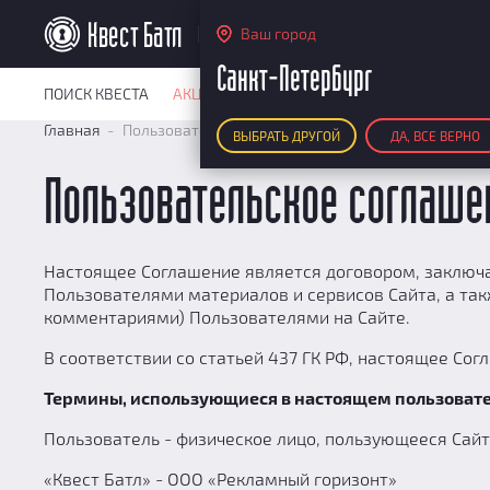
Санкт-Петербург
Ваш город
Санкт-Петербург
ПОИСК КВЕСТА
АКЦИИ
РЕЙТИНГ КВЕСТОВ
КАРТА КВЕ
Главная
Пользовательское соглашение
ВЫБРАТЬ ДРУГОЙ
ДА, ВСЕ ВЕРНО
Пользовательское соглаше
Настоящее Соглашение является договором, заключ
Пользователями материалов и сервисов Сайта, а та
комментариями) Пользователями на Сайте.
В соответствии со статьей 437 ГК РФ, настоящее Со
Термины, использующиеся в настоящем пользовател
Пользователь - физическое лицо, пользующееся Сайто
«Квест Батл» - ООО «Рекламный горизонт»