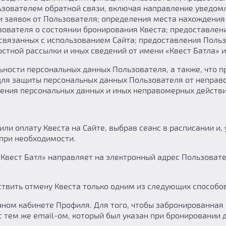
льзователем обратной связи, включая направление уведом
в и заявок от Пользователя; определения места нахождени
ователя о состоянии бронирования Квеста; предоставлен
вязанных с использованием Сайта; предоставления Пользо
стной рассылки и иных сведений от имени «Квест Батла» и
ности персональных данных Пользователя, а также, что 
ля защиты персональных данных Пользователя от неправом
нения персональных данных и иных неправомерных действи
ли оплату Квеста на Сайте, выбрав сеанс в расписании и,
 при необходимости.
Квест Батл» направляет на электронный адрес Пользоват
ствить отмену Квеста только одним из следующих способов
 кабинете Профиля. Для того, чтобы забронированная иг
 тем же email-ом, который был указан при бронировании 