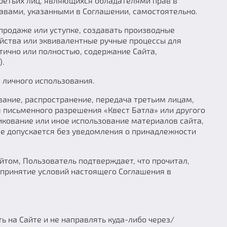
ретьих лиц, являющихся обладателями прав в
равами, указанными в Соглашении, самостоятельно.
 продаже или уступке, создавать производные
ойства или эквивалентные ручные процессы для
тично или полностью, содержание Сайта,
).
 личного использования.
вание, распространение, передача третьим лицам,
я письменного разрешения «Квест Батла» или другого
икование или иное использование материалов сайта,
не допускается без уведомления о принадлежности
том, Пользователь подтверждает, что прочитал,
 принятие условий настоящего Соглашения в
ь на Сайте и не направлять куда-либо через/