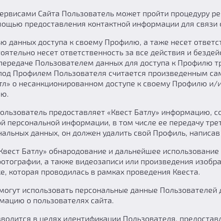
ервисами Сайта Пользователь может пройти процедуру рег
мощью предоставления контактной информации для связи 
ю данных доступа к своему Профилю, а таже несет ответс
оятельно несет ответственность за все действия и бездей
 передаче Пользователем данных для доступа к Профилю т
 под Профилем Пользователя считается произведенным са
тл» о несанкционированном доступе к своему Профилю и/
лю.
 Пользователь предоставляет «Квест Батлу» информацию,
ой персональной информации, в том числе ее передачу трет
альных данных, он должен удалить свой Профиль, написав
Квест Батлу» обнародование и дальнейшее использование 
отографии, а также видеозаписи или произведения изобраз
е, которая проводилась в рамках проведения Квеста.
могут использовать персональные данные Пользователей 
мацию о пользователях сайта.
зводится в целях идентификации Пользователя, предоста