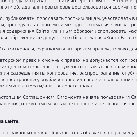
ия предусматривают защиту интересов «Квест Батла» и т
се эти обладатели прав вправе воспользоваться своими п
я, публиковать, передавать третьим лицам, участвовать в
ы, процедуры, алгоритмы и методы, автоматические устр
ия содержания Сайта или иным образом использовать, час
 изображений не допускается без согласия «Квест Батла»
айта материалы, охраняемые авторским правом, только для
вторском праве и смежных правах, не допускается копиро
их целях материалов, загруженных с Сайта, без получени
чения разрешения на копирование, распространение, опубл
распространение, опубликование или иное использование 
м имени автора и/или товарного знака.
астоящим Соглашением. С момента начала пользования Сай
глашения, и тем самым выражает полное и безоговорочное
а Сайте:
ко в законных целях. Пользователь обязуется не размещат