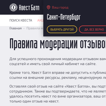
Санкт-Петербург
Ваш город
Санкт-Петербург
ПОИСК КВЕСТА
АКЦИИ
РЕЙТИНГ КВЕСТОВ
КАРТА КВЕ
Главная
Правила модерации отзывов
ВЫБРАТЬ ДРУГОЙ
ДА, ВСЕ ВЕРНО
Правила модерации отзыво
Для успешного прохождения модерации отзывом вам
соцсетей и иметь свой личный кабинет на сайте.
Кроме того, Квест Батл вправе не допустить к публ
ссылки на внешние ресурсы, рекламу, нецензурную л
Оставляя свой отзыв на сайте «Квест Батла», вы под
сотрудником. Также вы подтверждаете, что не являет
удалось посетить квест по вине организатора, ваш 
только один отзыв на квест.