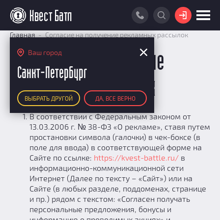
ВОЙТИ
Главная
Согласие на получение рекламных рассылок
ПОИСК КВЕСТА
Ваш город
Согласие на получение
АКЦИИ
Санкт-Петербург
рекламных рассылок
РЕЙТИНГ КВЕСТОВ
ВЫБРАТЬ ДРУГОЙ
ДА, ВСЕ ВЕРНО
КАРТА КВЕСТОВ
В соответствии с Федеральным законом от
РЕЙТИНГ КОМАНД
13.03.2006 г. № 38-ФЗ «О рекламе», ставя путем
простановки символа (галочки) в чек-боксе (в
Итоговый рейтинг
ПОИСК КОМАНДЫ
поле для ввода) в соответствующей форме на
По количеству очков
Сайте по ссылке:
https://kvest-battle.ru/
в
КВЕСТ БАТЛ
По качеству игры
информационно-коммуникационной сети
О Квест Батле
Интернет (Далее по тексту – «Сайт») или на
КВЕСТ В ПОДАРОК
Список команд
Сайте (в любых разделе, поддоменах, странице
Cashback
и пр.) рядом с текстом: «Согласен получать
Как подсчитываются рейтинги
персональные предложения, бонусы и
информацию о проводимых акциях» и