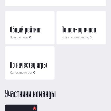
Призы
Новости
Добавить квест
Партнерам
Общий рейтинг
По кол-ву очков
Всего очков:
0
Количество очков:
0
По качеству игры
Качество игры:
0
Участники команды