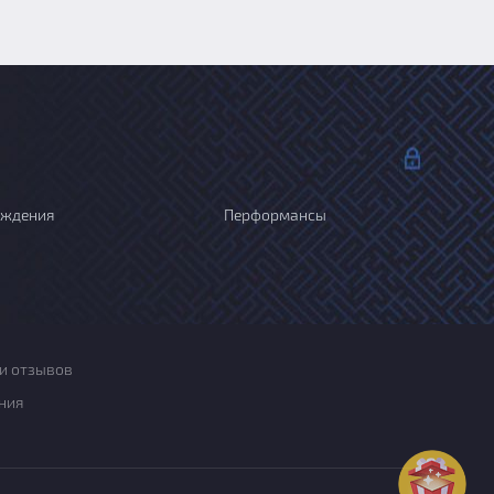
ождения
Перформансы
и отзывов
ния