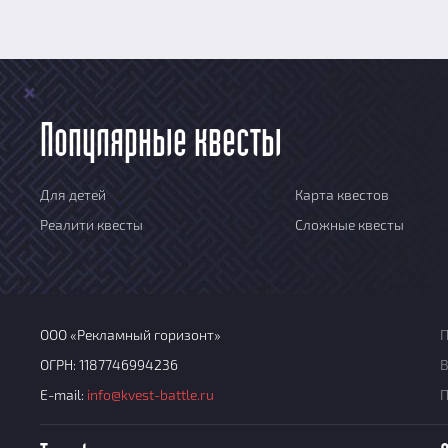
Популярные квесты
Для детей
Карта квестов
Реалити квесты
Сложные квесты
ООО «Рекламный горизонт»
П
ОГРН: 1187746994236
В
E-mail:
info@kvest-battle.ru