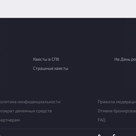
Квесты в СПб
На День р
Страшные квесты
олитика конфиденциальности
Правила модераци
озврат денежных средств
Отмена бронирова
Партнерам
FAQ