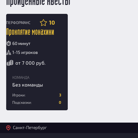
Пройденные квесты
10
ПЕРФОРМАНС
12+
Проклятие монахини
60 минут
1-15 игроков
от 7 000 руб.
КОМАНДА
Без команды
Игроки:
3
Подсказки:
0
Санкт-Петербург