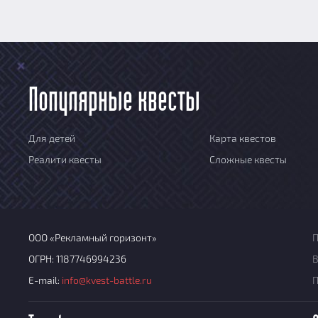
Популярные квесты
Для детей
Карта квестов
Реалити квесты
Сложные квесты
ООО «Рекламный горизонт»
П
ОГРН: 1187746994236
В
E-mail:
info@kvest-battle.ru