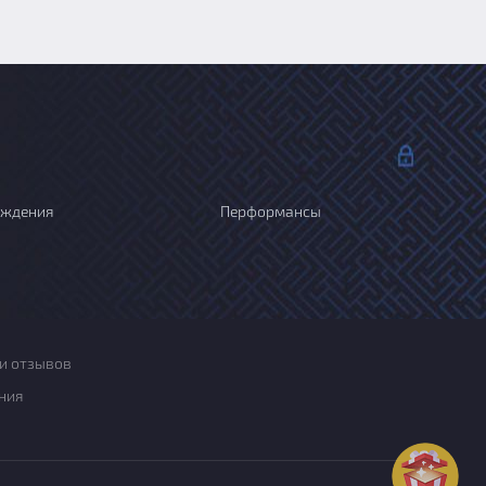
ождения
Перформансы
и отзывов
ния