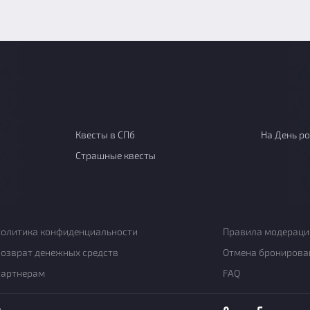
Квесты в СПб
На День р
Страшные квесты
олитика конфиденциальности
Правила модераци
озврат денежных средств
Отмена бронирова
Партнерам
FAQ