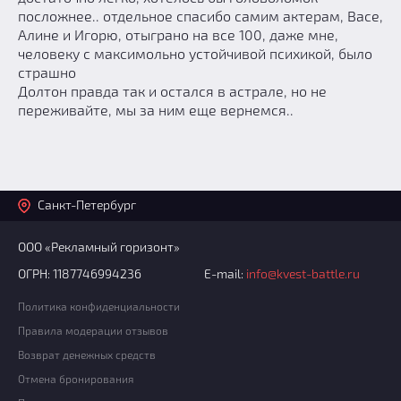
посложнее.. отдельное спасибо самим актерам, Васе,
Алине и Игорю, отыграно на все 100, даже мне,
человеку с максимольно устойчивой психикой, было
страшно
Долтон правда так и остался в астрале, но не
переживайте, мы за ним еще вернемся..
Санкт-Петербург
ООО «Рекламный горизонт»
ОГРН: 1187746994236
E-mail:
info@kvest-battle.ru
Политика конфиденциальности
Правила модерации отзывов
Возврат денежных средств
Отмена бронирования