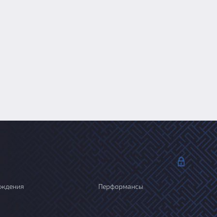
ождения
Перформансы