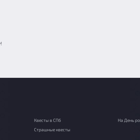
!
Квесты в СПб
На День р
Страшные квесты