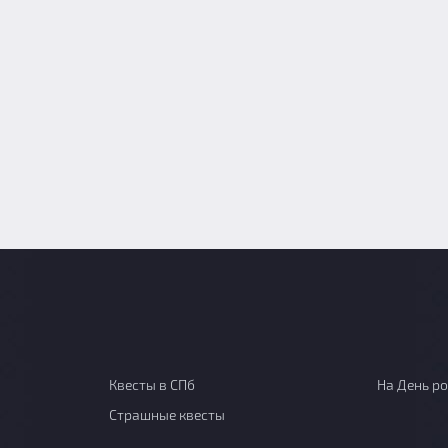
Квесты в СПб
На День р
Страшные квесты