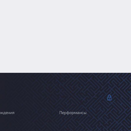
ождения
Перформансы