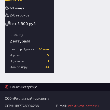
60 минут
2-8 игроков
от 3 800 руб.
КОМАНДА
2 натурала
Квест пройден за:
60 мин
Игроки:
5
Подсказки:
1
Очки за игру:
133
Санкт-Петербург
ООО «Рекламный горизонт»
ОГРН: 1187746994236
E-mail:
info@kvest-battle.ru