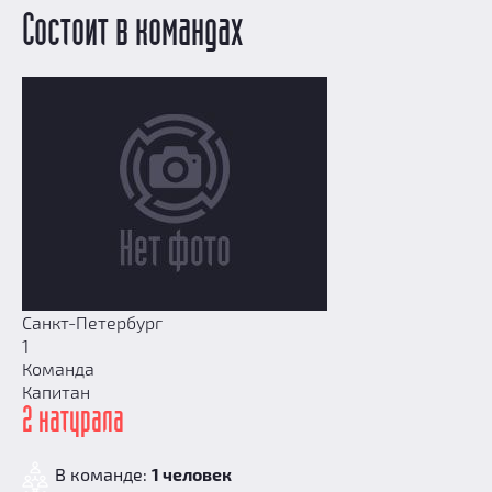
Призы
Состоит в командах
Новости
Добавить квест
Партнерам
Санкт-Петербург
1
Команда
Капитан
2 натурала
В команде:
1 человек