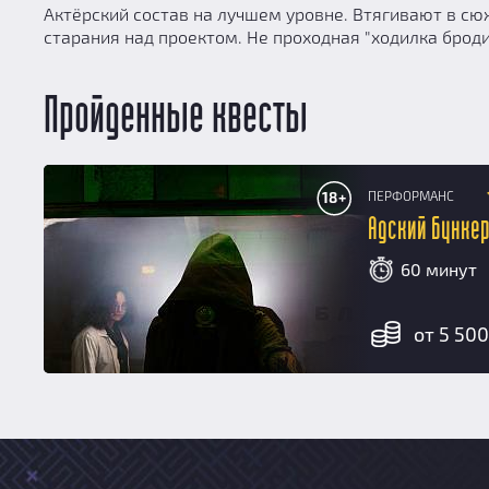
Актёрский состав на лучшем уровне. Втягивают в сюж
старания над проектом. Не проходная "ходилка броди
Пройденные квесты
ПЕРФОРМАНС
18+
Адский бунке
60 минут
от 5 500