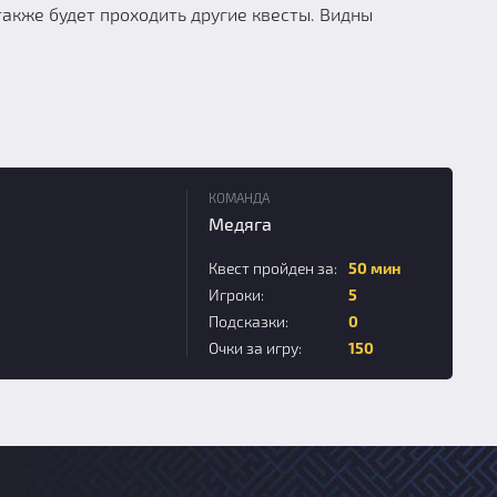
также будет проходить другие квесты. Видны
КОМАНДА
Медяга
Квест пройден за:
50 мин
Игроки:
5
Подсказки:
0
Очки за игру:
150