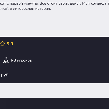
ет с первой минуты. Все стоит своих денег. Моя команда 
лка", а интересная история.
9.9
р
1-8 игроков
 руб.