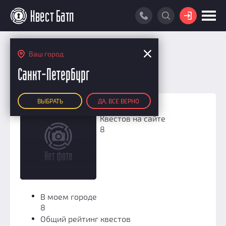
ВОЙТИ
18+
18+
12+
12+
12+
12+
12+
12+
12+
12+
12+
12+
Главная
Личный кабинет
КиноКвест
ПОИСК КВЕСТА
Ваш город
КиноКвест
АКЦИИ
Санкт-Петербург
РЕЙТИНГ КВЕСТОВ
ВЫБРАТЬ
ДА, ВСЕ ВЕРНО
КАРТА КВЕСТОВ
ДРУГОЙ
Квестов на сайте
РЕЙТИНГ КОМАНД
8
Итоговый рейтинг
ПОИСК КОМАНДЫ
По количеству очков
КВЕСТ БАТЛ
По качеству игры
О Квест Батле
КВЕСТ В ПОДАРОК
Список команд
В моем городе
Cashback
8
Как подсчитываются рейтинги
Общий рейтинг квестов