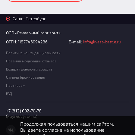
Санкт-Петербург
ООО «Рекламный горизонт»
ОГРН: 1187746994236
E-mail:
info@kvest-battle.ru
Политика конфиденциальности
Правила модерации отзывов
Возврат денежных средств
Отмена бронирования
Партнерам
FAQ
+7 (812) 602-70-76
(круглосуточно)
Продолжая пользоваться нашим сайтом,
Вы даёте согласие на использование