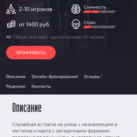
Призы
Сложность
2-10 игроков
Новости
Добавить квест
Страх
от 1400 руб.
Партнерам
Сейчас этот квест просматривают 26 человек
БРОНИРОВАТЬ
2
Описание
Онлайн-бронирование
Отзывы
Рецензии
Контакты
Описание
Случайная встреча на улице с незнакомцем в
костюме и карта с загадочными формами
превращают вашу жизнь в настоящую игру на