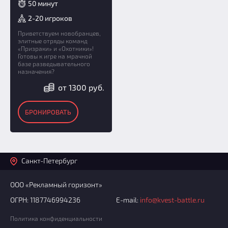
50 минут
2-20 игроков
Приветствуем новобранцев,
элитные отряды команд
«Призраки» и «Охотники»!
Готовы к игре на мрачной
базе разведывательного
назначения?
от 1300 руб.
БРОНИРОВАТЬ
Санкт-Петербург
ООО «Рекламный горизонт»
ОГРН: 1187746994236
E-mail:
info@kvest-battle.ru
Политика конфиденциальности