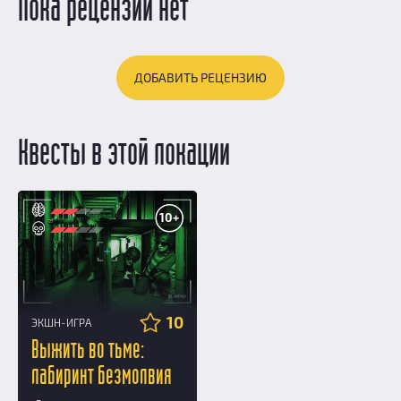
Пока рецензий нет
ДОБАВИТЬ РЕЦЕНЗИЮ
Квесты в этой локации
10+
10
ЭКШН-ИГРА
Выжить во тьме:
лабиринт безмолвия