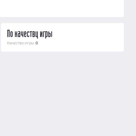
По качеству игры
Качество игры:
0