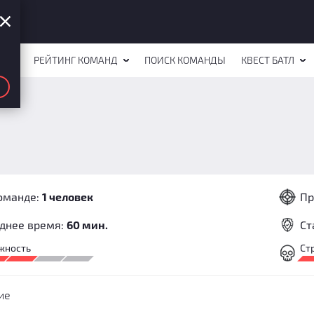
СТОВ
РЕЙТИНГ КОМАНД
ПОИСК КОМАНДЫ
КВЕСТ БАТЛ
оманде:
1 человек
Пр
днее время:
60 мин.
Ст
жность
Ст
ие