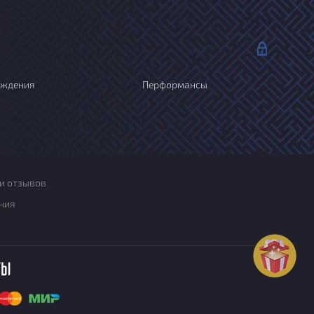
ождения
Перформансы
и отзывов
ния
ты