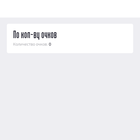
По кол-ву очков
Количество очков:
0