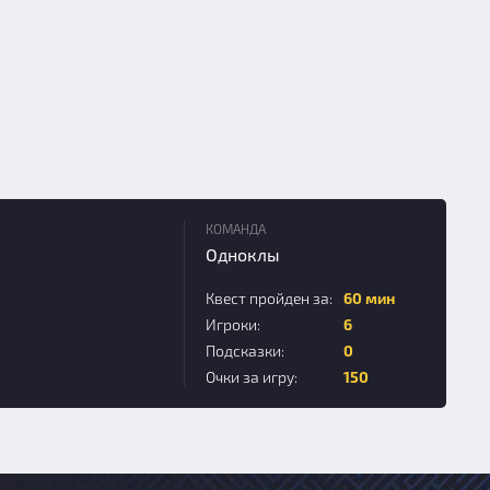
КОМАНДА
Одноклы
Квест пройден за:
60 мин
Игроки:
6
Подсказки:
0
Очки за игру:
150