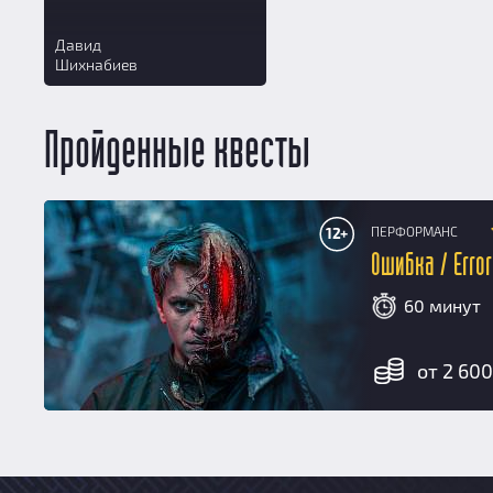
Давид
Шихнабиев
Пройденные квесты
ПЕРФОРМАНС
12+
Ошибка / Error
60 минут
от 2 600