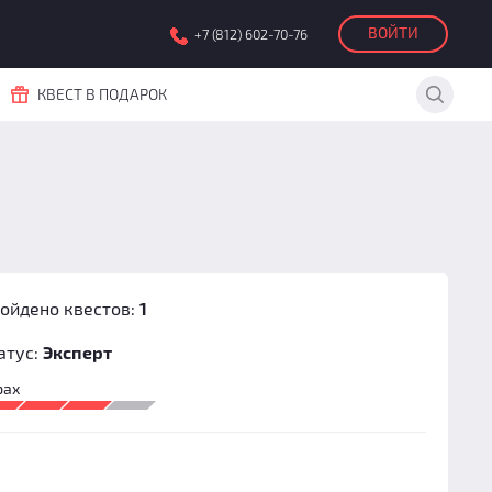
ВОЙТИ
+7 (812) 602-70-76
КВЕСТ В ПОДАРОК
ойдено квестов:
1
атус:
Эксперт
рах