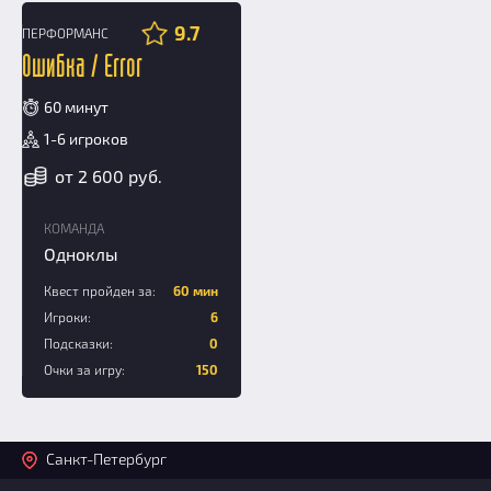
9.7
ПЕРФОРМАНС
12+
Ошибка / Error
60 минут
1-6 игроков
от 2 600 руб.
КОМАНДА
Одноклы
Квест пройден за:
60 мин
Игроки:
6
Подсказки:
0
Очки за игру:
150
Санкт-Петербург