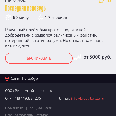
10
ПЕРФОРМАНС
Последняя исповедь
60 минут
1-7 игроков
Радушный приём был краток, под маской
добродетели скрывался религиозный фанатик,
потерявший остатки разума. Но он даст вам шанс
всё искупить...
от 5000 руб.
БРОНИРОВАТЬ
Санкт-Петербург
ООО «Рекламный горизонт»
ОГРН: 1187746994236
E-mail:
info@kvest-battle.ru
Политика конфиденциальности
Правила модерации отзывов