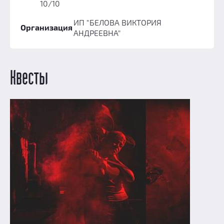
Призы
10/10
Новости
ИП "БЕЛОВА ВИКТОРИЯ
Организация
Добавить квест
АНДРЕЕВНА"
Партнерам
Квесты