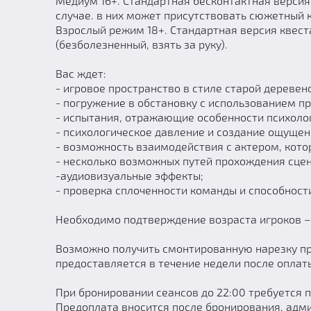
Медиум 16+. Стандартная бесконтактная версия
случае. в них может присутствовать сюжетный к
Взрослый режим 18+. Стандартная версия квест
(безболезненный, взять за руку).
Вас ждет:
- игровое пространство в стиле старой дереве
- погружение в обстановку с использованием п
- испытания, отражающие особенности психоло
- психологическое давление и создание ощуще
- возможность взаимодействия с актером, кото
- несколько возможных путей прохождения сцен
-аудиовизуальные эффекты;
- проверка сплоченности команды и способност
Необходимо подтверждение возраста игроков – 
Возможно получить смонтированную нарезку про
предоставляется в течение недели после оплаты
При бронировании сеансов до 22:00 требуется п
Предоплата вносится после бронирования, адми