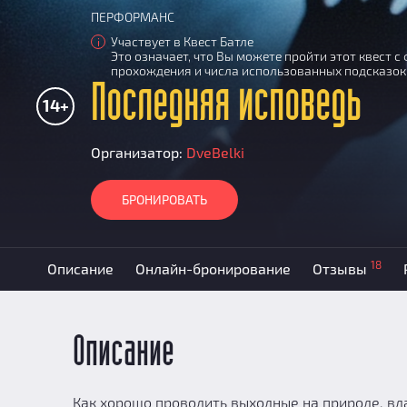
ПЕРФОРМАНС
Участвует в Квест Батле
i
Это означает, что Вы можете пройти этот квест 
прохождения и числа использованных подсказок
Последняя исповедь
14+
Организатор:
DveBelki
БРОНИРОВАТЬ
18
Описание
Онлайн-бронирование
Отзывы
Описание
Как хорошо проводить выходные на природе, вд