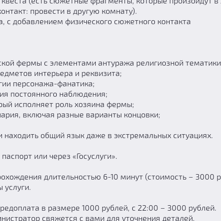
 квеста (есть сюжетные фрагменты, которые произойдут 
онтакт: провести в другую комнату).
а, с добавлением физического сюжетного контакта
нской фермы с элементами антуража религиозной тематики
редметов интерьера и реквизита;
гии персонажа-фанатика;
ния постоянного наблюдения;
рый исполняет роль хозяина фермы;
ария, включая разные варианты концовки;
и находить общий язык даже в экстремальных ситуациях.
паспорт или через «Госуслуги».
хождения длительностью 6-10 минут (стоимость – 3000 ру
 услуги.
редоплата в размере 1000 рублей, с 22:00 – 3000 рублей.
нистратор свяжется с вами для уточнения деталей.