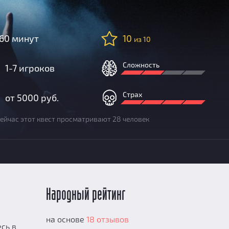
60 минут
10
из 10
Сложность
1-7 игроков
Страх
от 5000 руб.
ейчас этот квест просматривают 28 человек
Народный рейтинг
на основе
18 отзывов
сь в