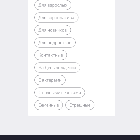
Для взрослых
Для корпоратива
Для новичков
Для подростков
Контактные
На День рождения
С актерами
С ночными сеансами
Семейные
Страшные