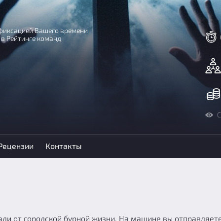
с фиксацией Вашего времени
 в Рейтинге команд
С
Рецензии
Контакты
али от городской бурной жизни. На машине вы отправляете