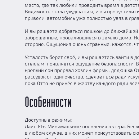
место, где так любили проводить время в детств
Видимость стала ухудшаться, и вы пропустили н
привели, автомобиль уже полностью увяз в гряз
И вы решаете добраться пешком до ближайшей д
заброшенные, провалившиеся в землю дома. Но
стороне. Ощущения очень странные: кажется, чт
Усталость берет своё, и вы решаетесь зайти в д
стеклам, появляется ощущение безопасности. В
крепкий сон прервал хозяин фермы, дядюшка От
рассудок от одиночества, сделает всё ради иск
пока Отто не принёс в жертву каждого ради вс
Особенности
Доступные режимы:
Лайт 14+. Минимальные появления актёра. Беск
в любом случае. в них может присутствовать сю