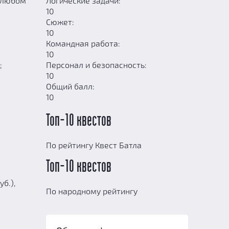
в любом
Логические задачи:
10
Сюжет:
10
Командная работа:
10
;
Персонал и безопасность:
10
Общий балл:
10
Топ-10 квестов
По рейтингу Квест Батла
Топ-10 квестов
б.),
По народному рейтингу