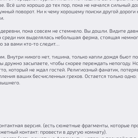
е. Всё шло хорошо до тех пор, пока не начался сильный до
ужный поворот. Ни к чему хорошему поиски другой дороги 
и.
еревни, пока совсем не стемнело. Вы дошли. Видите дав
 среди них выделялась небольшая ферма, стоящая немног
о за вами кто-то следит…
ом. Внутри никого нет, тишина, только капли дождя бьют по
ы дружно засыпаете, чтобы скорее переждать непогоду. Н
то, который не ждал гостей. Религиозный фанатик, потер
упления ваших бесчисленных грехов. Остается только одно:
евышнего.
онтактная версия. (есть сюжетные фрагменты, которые пр
жетный контакт: провести в другую комнату).