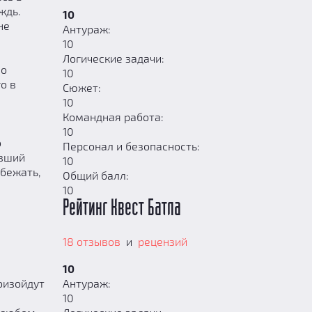
ждь.
10
не
Антураж:
10
Логические задачи:
но
10
о в
Сюжет:
10
Командная работа:
10
о
Персонал и безопасность:
явший
10
 бежать,
Общий балл:
10
Рейтинг Квест Батла
18 отзывов
и
рецензий
10
оизойдут
Антураж:
10