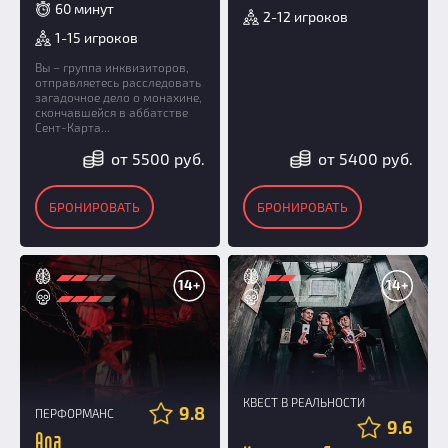
60 минут
2-12 игроков
1-15 игроков
Вы – группа инквизиторов,
отправляетесь расследовать
загадочное дело о монахине,
скончавшейся в аббатстве
Сент-Карта...
от 5500 руб.
от 5400 руб.
БРОНИРОВАТЬ
БРОНИРОВАТЬ
14+
14+
КВЕСТ В РЕАЛЬНОСТИ
9.8
ПЕРФОРМАНС
9.6
Ада