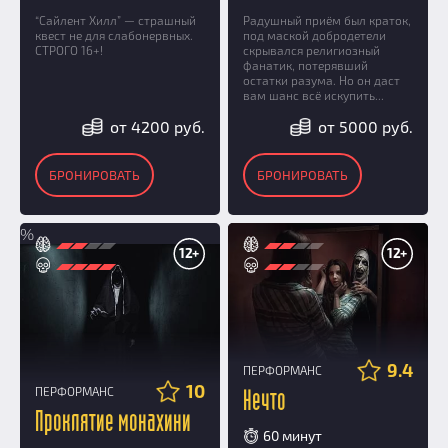
“Сайлент Хилл” — страшный
Радушный приём был краток,
квест не для слабонервных.
под маской добродетели
СТРОГО 16+!
скрывался религиозный
фанатик, потерявший
остатки разума. Но он даст
вам шанс всё искупить...
от 4200 руб.
от 5000 руб.
БРОНИРОВАТЬ
БРОНИРОВАТЬ
%
12+
12+
9.4
ПЕРФОРМАНС
10
ПЕРФОРМАНС
Нечто
Проклятие монахини
60 минут