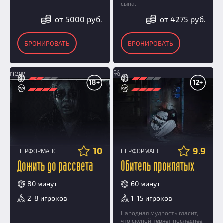
сына.
от 5000 руб.
от 4275 руб.
БРОНИРОВАТЬ
БРОНИРОВАТЬ
new
%
18+
12+
10
9.9
ПЕРФОРМАНС
ПЕРФОРМАНС
Дожить до рассвета
Обитель проклятых
80 минут
60 минут
2-8 игроков
1-15 игроков
Народная мудрость гласит,
что скупой теряет последнее,