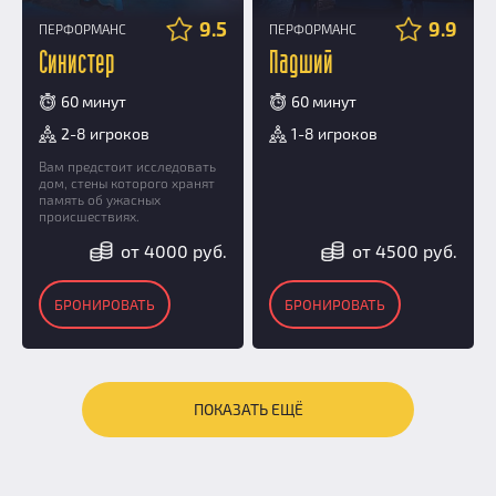
9.5
9.9
ПЕРФОРМАНС
ПЕРФОРМАНС
Синистер
Падший
60 минут
60 минут
2-8 игроков
1-8 игроков
Вам предстоит исследовать
дом, стены которого хранят
память об ужасных
происшествиях.
от 4000 руб.
от 4500 руб.
БРОНИРОВАТЬ
БРОНИРОВАТЬ
ПОКАЗАТЬ ЕЩЁ