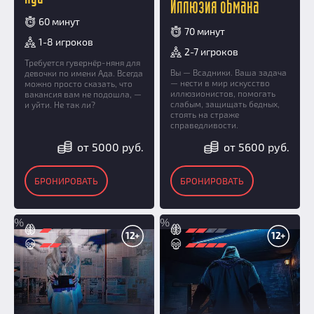
Иллюзия обмана
60 минут
70 минут
1-8 игроков
2-7 игроков
Требуется гувернёр-няня для
Вы — Всадники. Ваша задача
девочки по имени Ада. Всегда
— нести в мир искусство
можно просто сказать, что
иллюзионистов, помогать
вакансия вам не подошла, —
слабым, защищать бедных,
и уйти. Не так ли?
стоять на страже
справедливости.
от 5000 руб.
от 5600 руб.
БРОНИРОВАТЬ
БРОНИРОВАТЬ
%
%
12+
12+