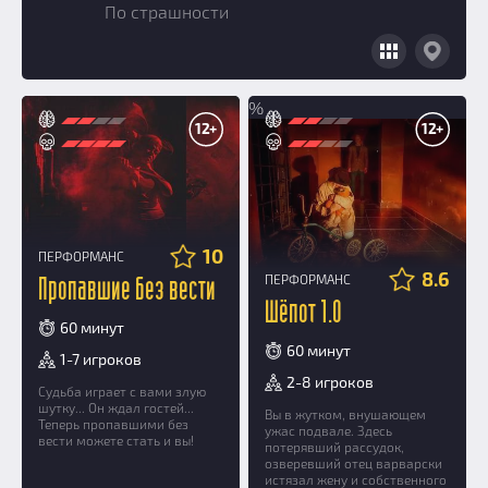
Призы
По страшности
Новости
Добавить квест
Партнерам
%
12+
12+
10
ПЕРФОРМАНС
8.6
ПЕРФОРМАНС
Пропавшие без вести
Шёпот 1.0
60 минут
60 минут
1-7 игроков
2-8 игроков
Судьба играет с вами злую
шутку... Он ждал гостей...
Вы в жутком, внушающем
Теперь пропавшими без
ужас подвале. Здесь
вести можете стать и вы!
потерявший рассудок,
озверевший отец варварски
истязал жену и собственного