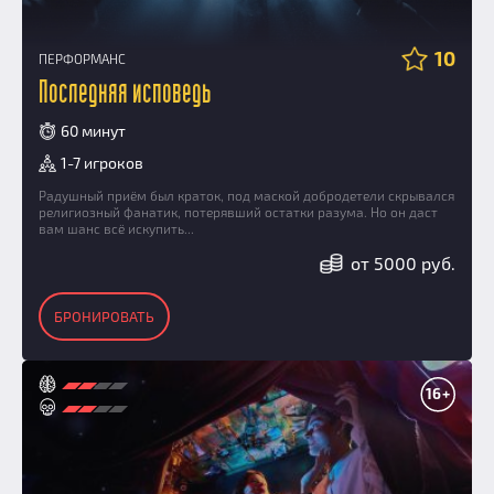
10
ПЕРФОРМАНС
Последняя исповедь
60 минут
1-7 игроков
Радушный приём был краток, под маской добродетели скрывался
религиозный фанатик, потерявший остатки разума. Но он даст
вам шанс всё искупить...
от 5000 руб.
БРОНИРОВАТЬ
16+