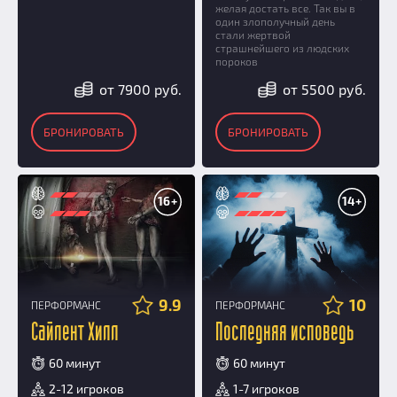
желая достать все. Так вы в
один злополучный день
стали жертвой
страшнейшего из людских
пороков
от 7900 руб.
от 5500 руб.
БРОНИРОВАТЬ
БРОНИРОВАТЬ
16+
14+
9.9
10
ПЕРФОРМАНС
ПЕРФОРМАНС
Сайлент Хилл
Последняя исповедь
60 минут
60 минут
2-12 игроков
1-7 игроков