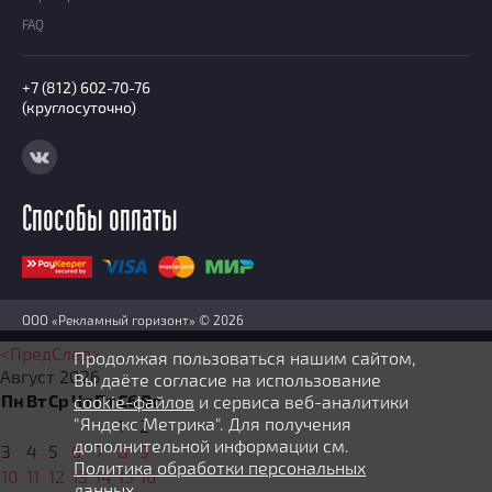
FAQ
+7 (812) 602-70-76
(круглосуточно)
Способы оплаты
ООО «Рекламный горизонт» © 2026
<Пред
След>
Продолжая пользоваться нашим сайтом,
Август
2026
Вы даёте согласие на использование
Пн
Вт
Ср
Чт
Пт
Сб
Вс
cookie-файлов
и сервиса веб-аналитики
"Яндекс Метрика". Для получения
1
2
дополнительной информации см.
3
4
5
6
7
8
9
Политика обработки персональных
10
11
12
13
14
15
16
данных.