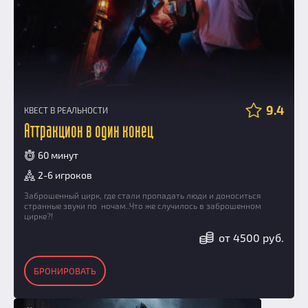
9.4
КВЕСТ В РЕАЛЬНОСТИ
Аттракцион в один конец
60 минут
2-6 игроков
Заброшенный цирк, где стали пропадать люди и доноситься
странные звуки по ночам..Что же случилось в заброшенном
цирке?!
от 4500 руб.
БРОНИРОВАТЬ