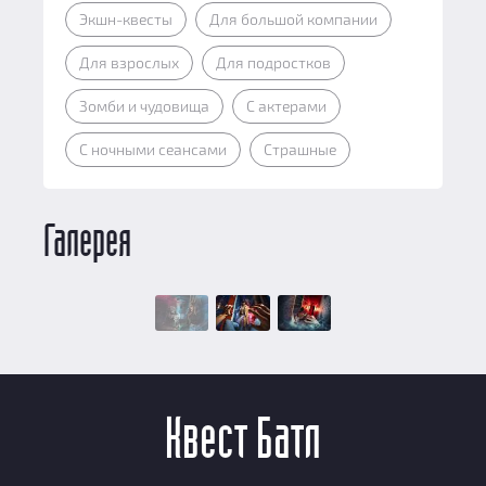
Экшн-квесты
Для большой компании
Для взрослых
Для подростков
Зомби и чудовища
С актерами
С ночными сеансами
Страшные
Галерея
Квест Батл