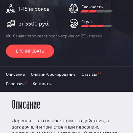
Призы
Сложность
1-15 игроков
Новости
Добавить квест
Страх
от 5500 руб.
Партнерам
Сейчас этот квест просматривают 23 человек
БРОНИРОВАТЬ
27
Описание
Онлайн-бронирование
Отзывы
1
Рецензии
Контакты
Описание
Деревня – это не просто место действия, а
загадочный и таинственный персонаж,
окутанный мифами и страхами. Она предстает