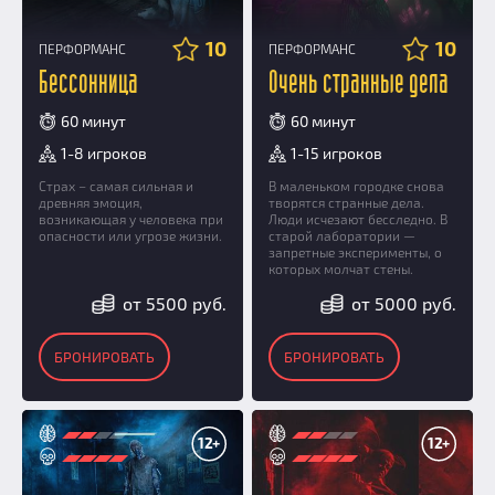
10
10
ПЕРФОРМАНС
ПЕРФОРМАНС
Бессонница
Очень странные дела
60 минут
60 минут
1-8 игроков
1-15 игроков
Страх – самая сильная и
В маленьком городке снова
древняя эмоция,
творятся странные дела.
возникающая у человека при
Люди исчезают бесследно. В
опасности или угрозе жизни.
старой лаборатории —
запретные эксперименты, о
которых молчат стены.
от 5500 руб.
от 5000 руб.
БРОНИРОВАТЬ
БРОНИРОВАТЬ
12+
12+