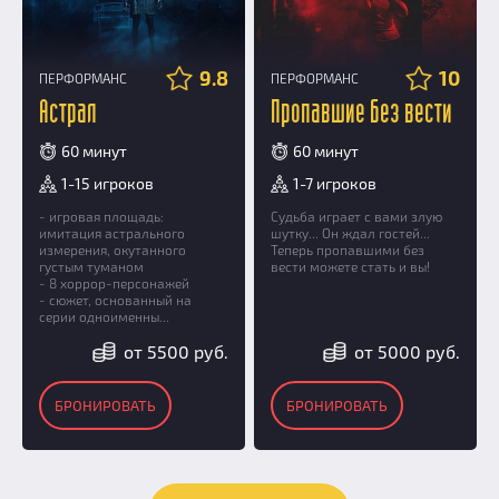
9.8
10
ПЕРФОРМАНС
ПЕРФОРМАНС
Астрал
Пропавшие без вести
60 минут
60 минут
1-15 игроков
1-7 игроков
- игровая площадь:
Судьба играет с вами злую
имитация астрального
шутку... Он ждал гостей...
измерения, окутанного
Теперь пропавшими без
густым туманом
вести можете стать и вы!
- 8 хоррор-персонажей
- сюжет, основанный на
серии одноименны...
от 5500 руб.
от 5000 руб.
БРОНИРОВАТЬ
БРОНИРОВАТЬ