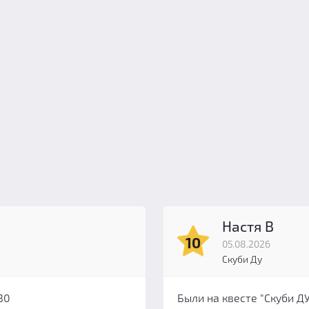
Настя В
10
05.08.2026
Скуби Ду
30
Были на квесте “Скуби Д