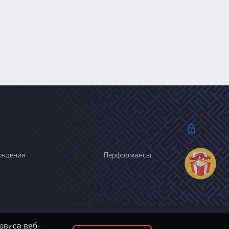
ождения
Перформансы
рвиса веб-
и отзывов