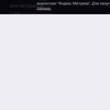
аналитики "Яндекс Метрика". Для пол
ОГРН: 1187746994236
В
данных.
E-mail:
info@kvest-battle.ru
Телефон
+7 (812) 602-70-76 (круглосуточно)
ООО «Рекламный горизонт» © 2026
К
<Пред
След>
И
Август
2026
Пн
Вт
Ср
Чт
Пт
Сб
Вс
1
2
3
4
5
6
7
8
9
10
11
12
13
14
15
16
17
18
19
20
21
22
23
24
25
26
27
28
29
30
31