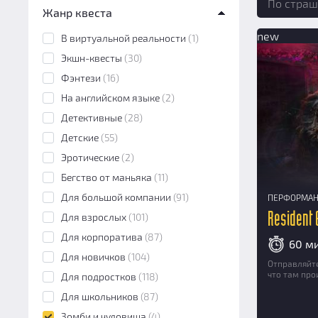
По страш
Жанр квеста
Перформанс
(4)
new
Экшн-игра
(0)
В виртуальной реальности
(1)
Ролевой квест
(0)
Экшн-квесты
(30)
Морфеус
(0)
Фэнтези
(16)
На английском языке
(2)
Детективные
(28)
Детские
(55)
Эротические
(2)
Бегство от маньяка
(11)
Для большой компании
(91)
ПЕРФОРМА
Для взрослых
(101)
Resident E
Для корпоратива
(87)
60 м
Для новичков
(104)
Отправляйте
что там про
Для подростков
(118)
Для школьников
(87)
Зомби и чудовища
(4)