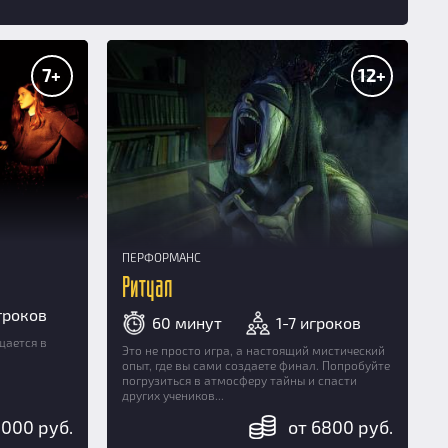
7+
12+
ПЕРФОРМАНС
Ритуал
игроков
60 минут
1-7 игроков
щается в
Это не просто игра, а настоящий мистический
опыт, где вы сами создаете финал. Попробуйте
погрузиться в атмосферу тайны и спасти
других учеников...
5000 руб.
от 6800 руб.