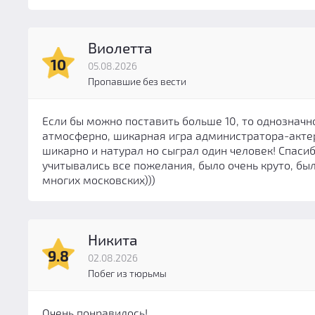
метро Садовая
(0)
23
(0)
метро Сенная площадь
(0)
24
(0)
метро Спасская
(0)
Виолетта
25
(0)
10
метро Удельная
(0)
05.08.2026
26
(0)
метро Фрунзенская
(0)
Пропавшие без вести
27
(0)
метро Чернышевская
(0)
28
(0)
Если бы можно поставить больше 10, то однозначн
метро Чкаловская
(0)
29
(0)
атмосферно, шикарная игра администратора-актер
метро Электросила
(0)
шикарно и натурал но сыграл один человек! Спасиб
30
(0)
Электросила
(0)
учитывались все пожелания, было очень круто, бы
31
(0)
многих московских)))
32
(0)
Никита
9.8
02.08.2026
Побег из тюрьмы
Очень понравилось!