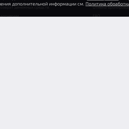
учения дополнительной информации см.
Политика обработк
озврат денежных средств
Отмена бронирова
Партнерам
FAQ
Следите за нами в соц. сетях
Способы опла
арта сайта
Пользовательское соглашение
Условия использования сай
спользования cookie