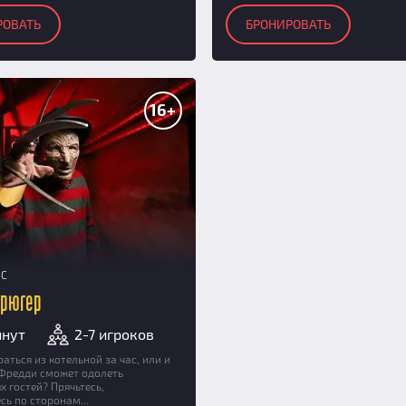
РОВАТЬ
БРОНИРОВАТЬ
16+
НС
Крюгер
инут
2-7 игроков
аться из котельной за час, или и
 Фредди сможет одолеть
 гостей? Прячьтесь,
сь по сторонам...