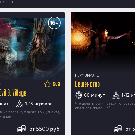
ности
16+
ПЕРФОРМАНС
9.9
Бешенство
НС
vil 8: Village
60 минут
1-12 
инут
1-15 игроков
Что делать, если праздник превра
опасное испытание?
сь в зловещую деревню и узнайте,
исходит
от 5500 руб.
от 