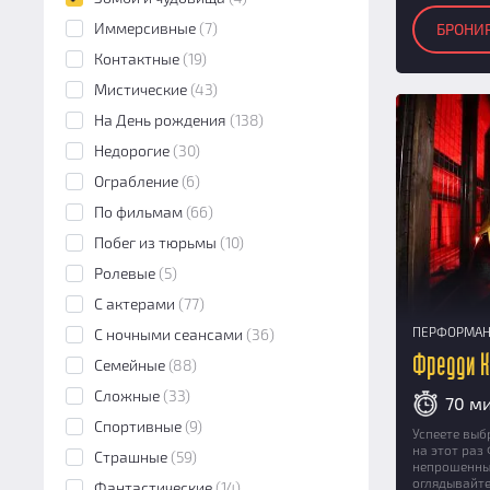
Иммерсивные
(7)
БРОНИ
Контактные
(19)
Мистические
(43)
На День рождения
(138)
Недорогие
(30)
Ограбление
(6)
По фильмам
(66)
Побег из тюрьмы
(10)
Ролевые
(5)
С актерами
(77)
ПЕРФОРМА
С ночными сеансами
(36)
Фредди 
Семейные
(88)
Сложные
(33)
70 м
Спортивные
(9)
Успеете выбр
на этот раз
Страшные
(59)
непрошенных
оглядывайте
Фантастические
(14)