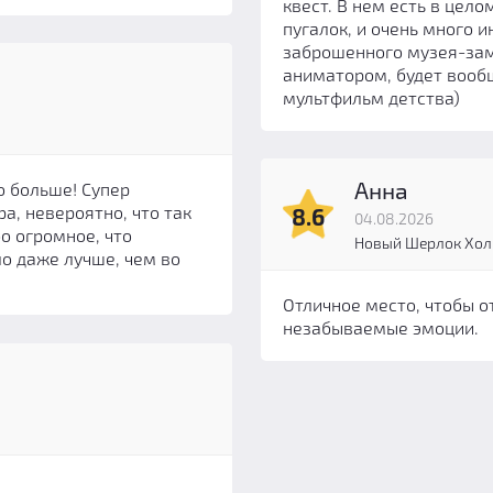
квест. В нем есть в цел
пугалок, и очень много 
заброшенного музея-замк
аниматором, будет вооб
мультфильм детства)
Анна
о больше! Супер
а, невероятно, что так
8.6
04.08.2026
о огромное, что
Новый Шерлок Хол
ло даже лучше, чем во
Отличное место, чтобы о
незабываемые эмоции.