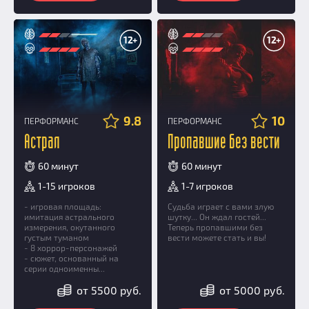
12+
12+
9.8
10
ПЕРФОРМАНС
ПЕРФОРМАНС
Астрал
Пропавшие без вести
60 минут
60 минут
1-15 игроков
1-7 игроков
- игровая площадь:
Судьба играет с вами злую
имитация астрального
шутку... Он ждал гостей...
измерения, окутанного
Теперь пропавшими без
густым туманом
вести можете стать и вы!
- 8 хоррор-персонажей
- сюжет, основанный на
серии одноименны...
от 5500 руб.
от 5000 руб.