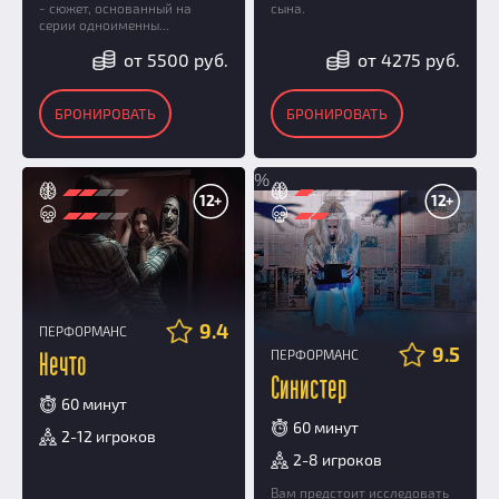
- сюжет, основанный на
сына.
серии одноименны...
от 5500 руб.
от 4275 руб.
БРОНИРОВАТЬ
БРОНИРОВАТЬ
%
12+
12+
9.4
ПЕРФОРМАНС
9.5
ПЕРФОРМАНС
Нечто
Синистер
60 минут
60 минут
2-12 игроков
2-8 игроков
Вам предстоит исследовать