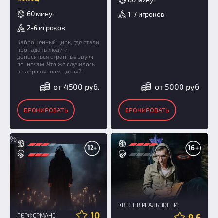
60 минут
1-7 игроков
2-6 игроков
Заброшенный цирк, где стали
пропадать люди и
доноситься странные звуки
по ночам..Что же случилось
в заброшенном цирке?!
от 4500 руб.
от 5000 руб.
БРОНИРОВАТЬ
БРОНИРОВАТЬ
%
12+
16+
КВЕСТ В РЕАЛЬНОСТИ
10
ПЕРФОРМАНС
9.6