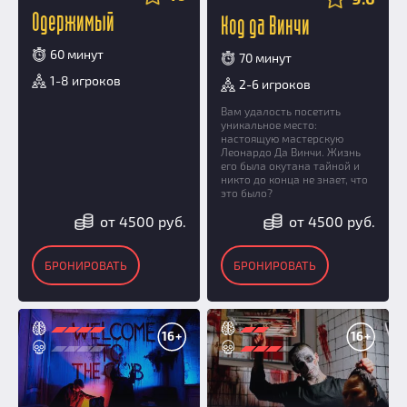
Одержимый
Код да Винчи
60 минут
70 минут
1-8 игроков
2-6 игроков
Вам удалость посетить
уникальное место:
настоящую мастерскую
Леонардо Да Винчи. Жизнь
его была окутана тайной и
никто до конца не знает, что
это было?
от 4500 руб.
от 4500 руб.
БРОНИРОВАТЬ
БРОНИРОВАТЬ
16+
16+