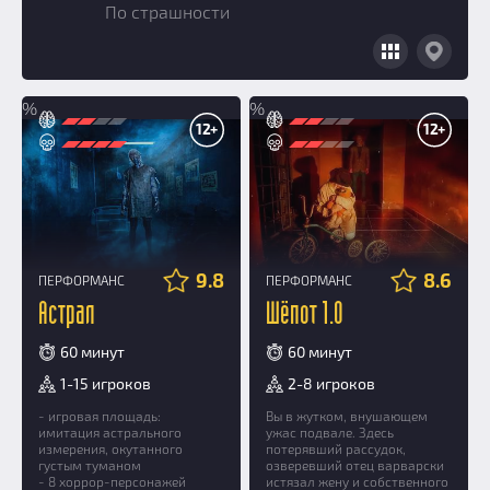
Призы
По страшности
Новости
Добавить квест
Партнерам
%
%
12+
12+
9.8
8.6
ПЕРФОРМАНС
ПЕРФОРМАНС
Астрал
Шёпот 1.0
60 минут
60 минут
1-15 игроков
2-8 игроков
- игровая площадь:
Вы в жутком, внушающем
имитация астрального
ужас подвале. Здесь
измерения, окутанного
потерявший рассудок,
густым туманом
озверевший отец варварски
- 8 хоррор-персонажей
истязал жену и собственного