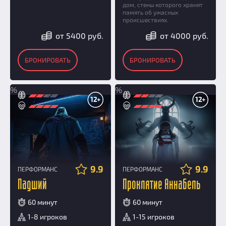
дом, стены которого хранят
память об ужасных
происшествиях.
от 5400 руб.
от 4000 руб.
БРОНИРОВАТЬ
БРОНИРОВАТЬ
%
%
12+
12+
9.9
9.9
ПЕРФОРМАНС
ПЕРФОРМАНС
Падший
Проклятие Аннабель
60 минут
60 минут
1-8 игроков
1-15 игроков