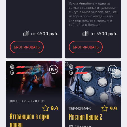
Кукла Аннабель – одна из
самых страшных и культовых
фигур в мире ужасов, ведь ее
история происхождения до
сих пор покрыта мраком и
тайной, а в большин
от 4500 руб.
от 5500 руб.
БРОНИРОВАТЬ
БРОНИРОВАТЬ
%
16+
12+
КВЕСТ В РЕАЛЬНОСТИ
9.4
9.9
ПЕРФОРМАНС
Аттракцион в один
Мясная Лавка 2
конец
60 минут