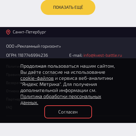
ПОКАЗАТЬ ЕЩЁ
Санкт-Петербург
ООО «Рекламный горизонт»
ОГРН: 1187746994236
E-mail:
info@kvest-battle.ru
Продолжая пользоваться нашим сайтом,
Политика конфиденциальности
Вы даёте согласие на использование
Правила модерации отзывов
cookie-файлов
и сервиса веб-аналитики
Возврат денежных средств
"Яндекс Метрика". Для получения
дополнительной информации см.
Отмена бронирования
Политика обработки персональных
Партнерам
данных.
FAQ
Согласен
+7 (812) 602-70-76
(круглосуточно)