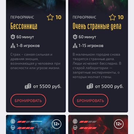
10
10
ПЕРФОРМАНС
ПЕРФОРМАНС
Бессонница
Очень странные дела
60 минут
60 минут
1-8 игроков
1-15 игроков
Страх – самая сильная и
В маленьком городке снова
древняя эмоция,
творятся странные дела.
возникающая у человека при
Люди исчезают бесследно. В
опасности или угрозе жизни.
старой лаборатории —
запретные эксперименты, о
которых молчат стены.
от 5500 руб.
от 5000 руб.
БРОНИРОВАТЬ
БРОНИРОВАТЬ
12+
12+