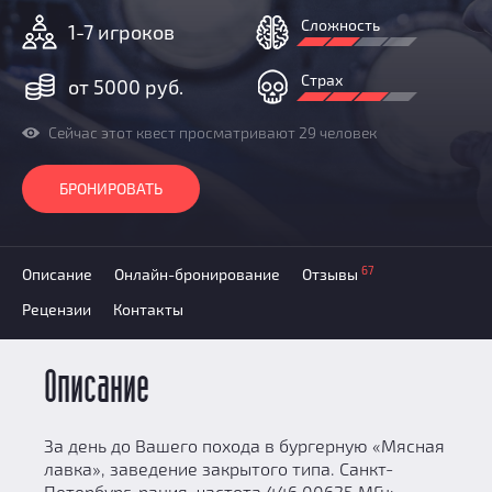
Призы
Сложность
1-7 игроков
Новости
Добавить квест
Страх
от 5000 руб.
Партнерам
Сейчас этот квест просматривают 29 человек
БРОНИРОВАТЬ
67
Описание
Онлайн-бронирование
Отзывы
Рецензии
Контакты
Описание
За день до Вашего похода в бургерную «Мясная
лавка», заведение закрытого типа. Санкт-
Петербург, рация, частота 446.00625 МГц: