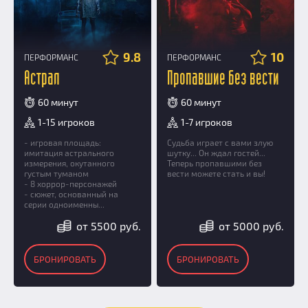
9.8
10
ПЕРФОРМАНС
ПЕРФОРМАНС
Астрал
Пропавшие без вести
60 минут
60 минут
1-15 игроков
1-7 игроков
- игровая площадь:
Судьба играет с вами злую
имитация астрального
шутку... Он ждал гостей...
измерения, окутанного
Теперь пропавшими без
густым туманом
вести можете стать и вы!
- 8 хоррор-персонажей
- сюжет, основанный на
серии одноименны...
от 5500 руб.
от 5000 руб.
БРОНИРОВАТЬ
БРОНИРОВАТЬ