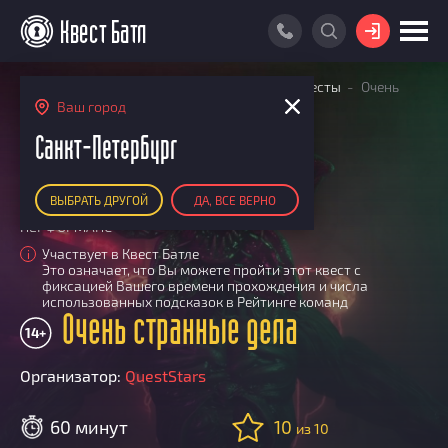
ВОЙТИ
Главная
Поиск квестов
Квесты экшн-квесты
Очень
ПОИСК КВЕСТА
странные дела
Ваш город
АКЦИИ
Санкт-Петербург
РЕЙТИНГ КВЕСТОВ
ВЫБРАТЬ ДРУГОЙ
ДА, ВСЕ ВЕРНО
КАРТА КВЕСТОВ
ПЕРФОРМАНС
РЕЙТИНГ КОМАНД
Участвует в Квест Батле
i
Это означает, что Вы можете пройти этот квест с
Итоговый рейтинг
ПОИСК КОМАНДЫ
фиксацией Вашего времени прохождения и числа
использованных подсказок в Рейтинге команд
По количеству очков
Очень странные дела
КВЕСТ БАТЛ
14+
По качеству игры
О Квест Батле
КВЕСТ В ПОДАРОК
Список команд
Организатор:
QuestStars
Cashback
Как подсчитываются рейтинги
60 минут
10
из 10