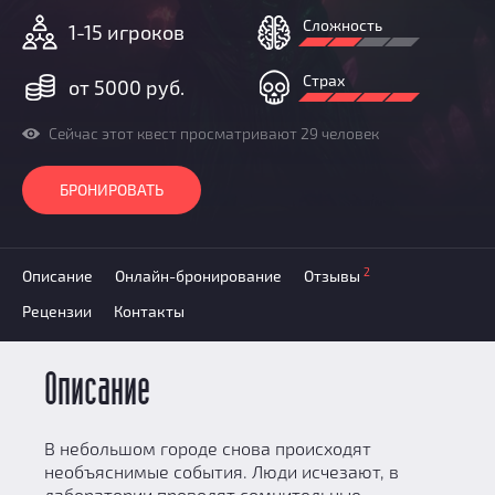
Призы
Сложность
1-15 игроков
Новости
Добавить квест
Страх
от 5000 руб.
Партнерам
Сейчас этот квест просматривают 29 человек
БРОНИРОВАТЬ
2
Описание
Онлайн-бронирование
Отзывы
Рецензии
Контакты
Описание
В небольшом городе снова происходят
необъяснимые события. Люди исчезают, в
лаборатории проводят сомнительные