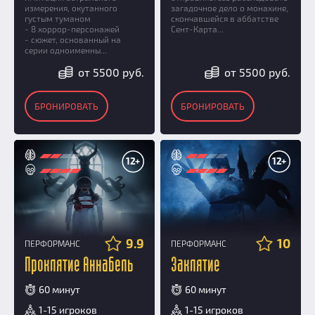
измерения, окутанного
загадочное дело о монахине,
густым туманом
скончавшейся в аббатстве
- 8 хоррор-персонажей
Сент-Карта...
- сюжет, основанный на
серии одноименны...
от 5500 руб.
от 5500 руб.
БРОНИРОВАТЬ
БРОНИРОВАТЬ
12+
12+
9.9
10
ПЕРФОРМАНС
ПЕРФОРМАНС
Проклятие Аннабель
Заклятие
60 минут
60 минут
1-15 игроков
1-15 игроков