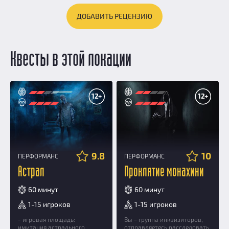
ДОБАВИТЬ РЕЦЕНЗИЮ
Квесты в этой локации
12+
12+
9.8
10
ПЕРФОРМАНС
ПЕРФОРМАНС
Астрал
Проклятие монахини
60 минут
60 минут
1-15 игроков
1-15 игроков
- игровая площадь:
Вы – группа инквизиторов,
имитация астрального
отправляетесь расследовать