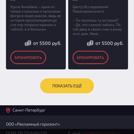
Кукла Аннабель – одна из
Центр Исследований
самых страшных и культовых
Паранормального
фигур в мире ужасов, ведь ее
история происхождения до
– Ты помнишь ту историю?
сих пор покрыта мраком и
– Да, это сложно забыть. По
тайной, а в большин
сей день в своих снах я вижу
этот дом. Нико...
от 5500 руб.
от 5500 руб.
БРОНИРОВАТЬ
БРОНИРОВАТЬ
ПОКАЗАТЬ ЕЩЁ
Санкт-Петербург
ООО «Рекламный горизонт»
ОГРН: 1187746994236
E-mail:
info@kvest-battle.ru