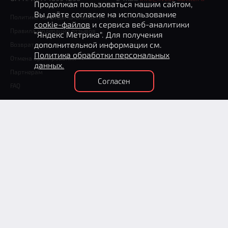
Продолжая пользоваться нашим сайтом,
Вы даёте согласие на использование
Политика конфиденциальности
cookie-файлов
и сервиса веб-аналитики
Правила модерации отзывов
"Яндекс Метрика". Для получения
дополнительной информации см.
Возврат денежных средств
Политика обработки персональных
Отмена бронирования
данных.
Партнерам
Согласен
FAQ
+7 (812) 602-70-76
(круглосуточно)
Способы оплаты
ООО «Рекламный горизонт» © 2026