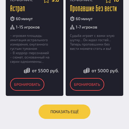
Астрал
Пропавшие без вести
60 минут
60 минут
1-15 игроков
1-7 игроков
- игровая площадь:
Судьба играет с вами злую
имитация астрального
шутку... Он ждал гостей...
измерения, окутанного
Теперь пропавшими без
густым туманом
вести можете стать и вы!
- 8 хоррор-персонажей
- сюжет, основанный на
серии одноименны...
от 5500 руб.
от 5000 руб.
БРОНИРОВАТЬ
БРОНИРОВАТЬ
ПОКАЗАТЬ ЕЩЁ