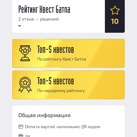
Антураж:
Рейтинг Квест Батла
10
Логические задачи:
10
2 отзыв
и
рецензий
10
Сюжет:
10
Командная работа:
10
Антураж:
10
Персонал и безопасность:
10
Топ-5 квестов
Логические задачи:
10
Общий балл:
10
По рейтингу Квест Батла
Сюжет:
10
Командная работа:
10
Топ-5 квестов
Персонал и безопасность:
10
По народному рейтингу
Общий балл:
10
Общая информация
Оплата картой, наличными, QR кодом
да