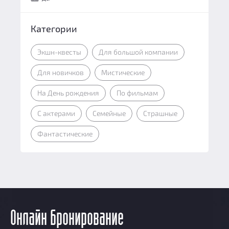
Категории
Экшн-квесты
Для большой компании
Для новичков
Мистические
На День рождения
По фильмам
С актерами
Семейные
Страшные
Фантастические
Онлайн бронирование