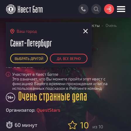
ВОЙТИ
Главная
Поиск квестов
Квесты экшн-квесты
Очень
ПОИСК КВЕСТА
странные дела
Ваш город
АКЦИИ
Санкт-Петербург
РЕЙТИНГ КВЕСТОВ
ВЫБРАТЬ ДРУГОЙ
ДА, ВСЕ ВЕРНО
КАРТА КВЕСТОВ
ПЕРФОРМАНС
РЕЙТИНГ КОМАНД
Участвует в Квест Батле
i
Это означает, что Вы можете пройти этот квест с
Итоговый рейтинг
ПОИСК КОМАНДЫ
фиксацией Вашего времени прохождения и числа
использованных подсказок в Рейтинге команд
По количеству очков
Очень странные дела
КВЕСТ БАТЛ
14+
По качеству игры
О Квест Батле
КВЕСТ В ПОДАРОК
Список команд
Организатор:
QuestStars
Cashback
10
Как подсчитываются рейтинги
60 минут
из 10