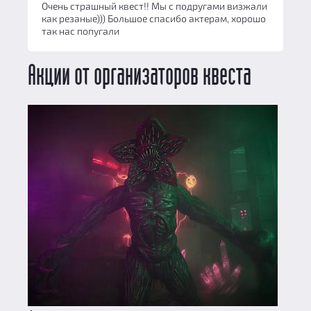
Очень страшный квест!! Мы с подругами визжали
как резаные))) Большое спасибо актерам, хорошо
так нас попугали
Акции от организаторов квеста