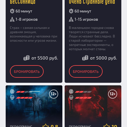
Бессонница
Очень странные дела
60 минут
60 минут
1-8 игроков
1-15 игроков
Страх – самая сильная и
В маленьком городке снова
древняя эмоция,
творятся странные дела.
возникающая у человека при
Люди исчезают бесследно. В
опасности или угрозе жизни.
старой лаборатории —
запретные эксперименты, о
которых молчат стены.
от 5500 руб.
от 5000 руб.
БРОНИРОВАТЬ
БРОНИРОВАТЬ
12+
12+
9.8
10
ПЕРФОРМАНС
ПЕРФОРМАНС