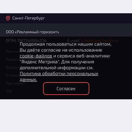
Санкт-Петербург
ООО «Рекламный горизонт»
ОГРН: 1187746994236
E-mail:
info@kvest-battle.ru
Продолжая пользоваться нашим сайтом,
Вы даёте согласие на использование
Политика конфиденциальности
cookie-файлов
и сервиса веб-аналитики
Правила модерации отзывов
"Яндекс Метрика". Для получения
дополнительной информации см.
Возврат денежных средств
Политика обработки персональных
Отмена бронирования
данных.
Партнерам
Согласен
FAQ
+7 (812) 602-70-76
(круглосуточно)