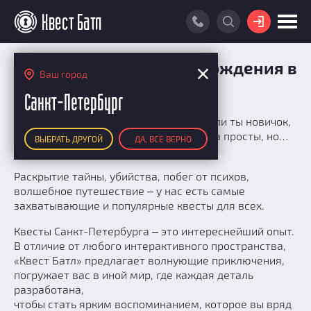
ВОЙТИ
ПОИСК КВЕСТА
Подбор квеста для прохождения в
Ваш город
СПб
АКЦИИ
Санкт-Петербург
РЕЙТИНГ КВЕСТОВ
Ты готов к следующему испытанию? Или ты новичок,
жаждущий острых ощущений? Правила просты, но…
ВЫБРАТЬ ДРУГОЙ
ДА, ВСЕ ВЕРНО
КАРТА КВЕСТОВ
убежать сложно.
РЕЙТИНГ КОМАНД
Раскрытие тайны, убийства, побег от психов,
волшебное путешествие ‒ у нас есть самые
Итоговый рейтинг
ПОИСК КОМАНДЫ
захватывающие и популярные квесты для всех.
По количеству очков
КВЕСТ БАТЛ
Квесты Санкт-Петербурга ‒ это интереснейший опыт.
По качеству игры
В отличие от любого интерактивного пространства,
О Квест Батле
КВЕСТ В ПОДАРОК
Список команд
«Квест Батл» предлагает волнующие приключения,
Cashback
погружает вас в иной мир, где каждая деталь
разработана,
Как подсчитываются рейтинги
чтобы стать ярким воспоминанием, которое вы вряд