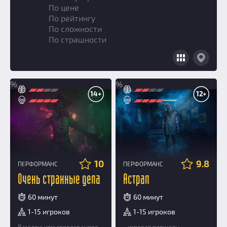
По цене
По рейтингу
По сложности
По страшности
%
%
14+
12+
10
9.8
ПЕРФОРМАНС
ПЕРФОРМАНС
Очень странные дела
Астрал
60 минут
60 минут
1-15 игроков
1-15 игроков
В маленьком городке снова
- игровая площадь: