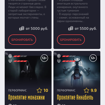
творятся странные дела.
имитация астрального
Люди исчезают бесследно. В
измерения, окутанного
старой лаборатории —
густым туманом
запретные эксперименты, о
- 8 хоррор-персонажей
которых молчат стены.
- сюжет, основанный на
серии одноименны...
от 5000 руб.
от 5500 руб.
БРОНИРОВАТЬ
БРОНИРОВАТЬ
%
%
12+
12+
10
9.9
ПЕРФОРМАНС
ПЕРФОРМАНС
Проклятие монахини
Проклятие Аннабель