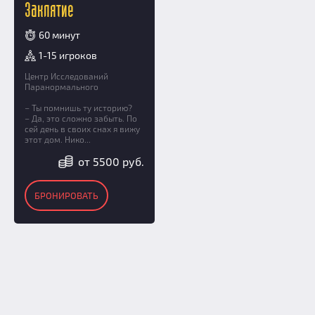
Заклятие
60 минут
1-15 игроков
Центр Исследований
Паранормального
– Ты помнишь ту историю?
– Да, это сложно забыть. По
сей день в своих снах я вижу
этот дом. Нико...
от 5500 руб.
БРОНИРОВАТЬ