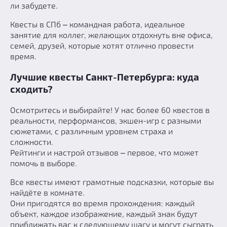
Призы
ли забудете.
Новости
Квесты в СПб ‒ командная работа, идеальное
Добавить квест
занятие для коллег, желающих отдохнуть вне офиса,
семей, друзей, которые хотят отлично провести
Партнерам
время.
Лучшие квесты Санкт-Петербурга: куда
сходить?
Осмотритесь и выбирайте! У нас более 60 квестов в
реальности, перформансов, экшен-игр с разными
сюжетами, с различным уровнем страха и
сложности.
Рейтинги и настрой отзывов ‒ первое, что может
помочь в выборе.
Все квесты имеют грамотные подсказки, которые вы
найдёте в комнате.
Они пригодятся во время прохождения: каждый
объект, каждое изображение, каждый знак будут
приближать вас к следующему шагу и могут сыграть