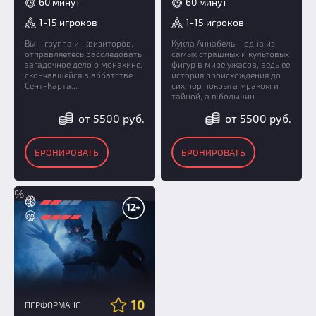
60 минут
60 минут
1-15 игроков
1-15 игроков
Вы – группа инквизиторов,
Кукла Аннабель – одна из
отправляетесь расследовать
самых страшных и культовых
загадочное дело о монахине,
фигур в мире ужасов, ведь ее
скончавшейся в аббатстве
история происхождения до
Сент-Карта...
сих пор покрыта мраком и
тайной, а в большин
от 5500 руб.
от 5500 руб.
БРОНИРОВАТЬ
БРОНИРОВАТЬ
%
12+
10
ПЕРФОРМАНС