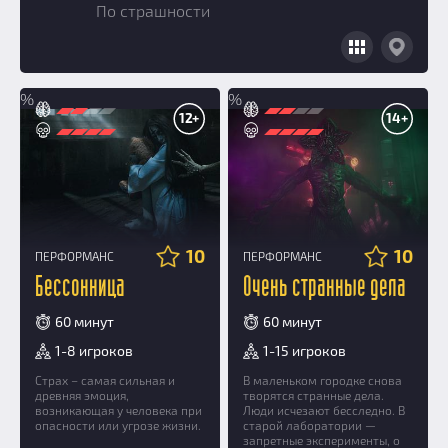
Призы
По страшности
Новости
Добавить квест
Партнерам
%
%
12+
14+
10
10
ПЕРФОРМАНС
ПЕРФОРМАНС
Бессонница
Очень странные дела
60 минут
60 минут
1-8 игроков
1-15 игроков
Страх – самая сильная и
В маленьком городке снова
древняя эмоция,
творятся странные дела.
возникающая у человека при
Люди исчезают бесследно. В
опасности или угрозе жизни.
старой лаборатории —
запретные эксперименты, о