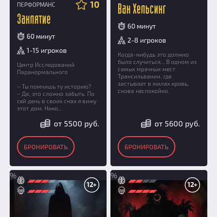
10
ПЕРФОРМАНС
Ван Хельсинг
Заклятие
60 минут
60 минут
2-8 игроков
1-15 игроков
Когда-нибудь это должно
было случиться... В одном из
Центр Исследований
самых мрачных мест
Паранормального
Трансильвании, где
застывает в жилах кровь,
– Ты помнишь ту историю?
снова неспокойно.
– Да, это сложно забыть. По
сей день в своих снах я вижу
этот дом. Нико...
от 5500 руб.
от 5600 руб.
БРОНИРОВАТЬ
БРОНИРОВАТЬ
%
%
12+
12+