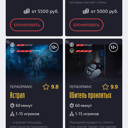
которых молчат стены.
от 5500 руб.
от 5000 руб.
БРОНИРОВАТЬ
БРОНИРОВАТЬ
%
%
12+
12+
9.8
9.9
ПЕРФОРМАНС
ПЕРФОРМАНС
Астрал
Обитель проклятых
60 минут
60 минут
1-15 игроков
1-15 игроков
- игровая площадь:
Народная мудрость гласит,
имитация астрального
что скупой теряет последнее,