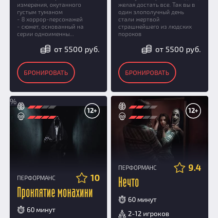
измерения, окутанного
желая достать все. Так вы в
густым туманом
один злополучный день
- 8 хоррор-персонажей
стали жертвой
- сюжет, основанный на
страшнейшего из людских
серии одноименны...
пороков
от 5500 руб.
от 5500 руб.
БРОНИРОВАТЬ
БРОНИРОВАТЬ
%
12+
12+
9.4
ПЕРФОРМАНС
10
ПЕРФОРМАНС
Нечто
Проклятие монахини
60 минут
60 минут
2-12 игроков