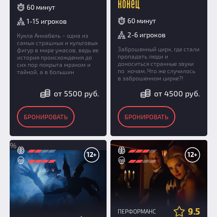
конец
60 минут
60 минут
1-15 игроков
2-6 игроков
Кукла Аннабель – одна из
самых страшных и культовых
Заброшенный цирк, где стали
фигур в мире ужасов, ведь ее
пропадать люди и
история происхождения до
доноситься странные звуки
сих пор покрыта мраком и
по ночам..Что же случилось
тайной, а в большин
в заброшенном цирке?!
от 5500 руб.
от 4500 руб.
БРОНИРОВАТЬ
БРОНИРОВАТЬ
%
12+
12+
9.5
ПЕРФОРМАНС