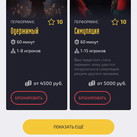
10
10
ПЕРФОРМАНС
ПЕРФОРМАНС
Одержимый
Симуляция
60 минут
60 минут
1-8 игроков
1-15 игроков
Вам предстоит стать
первыми, кому удастся
погрузиться в симуляцию
разума другого человека.
от 4500 руб.
от 5000 руб.
БРОНИРОВАТЬ
БРОНИРОВАТЬ
ПОКАЗАТЬ ЕЩЁ