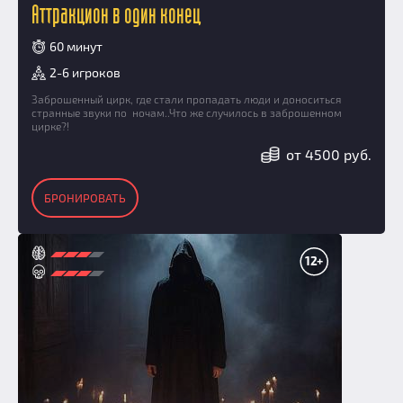
Аттракцион в один конец
60 минут
2-6 игроков
Заброшенный цирк, где стали пропадать люди и доноситься
странные звуки по ночам..Что же случилось в заброшенном
цирке?!
от 4500 руб.
БРОНИРОВАТЬ
12+