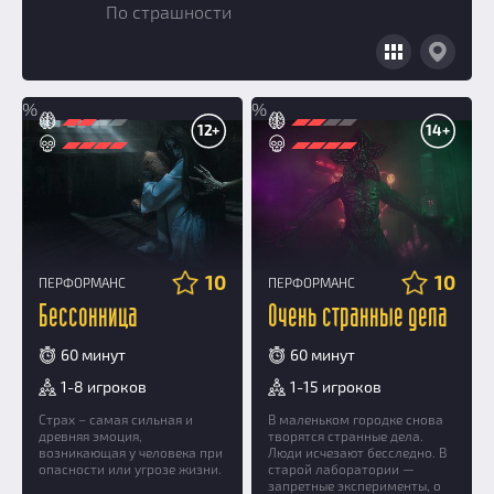
Призы
По страшности
Новости
Добавить квест
Партнерам
%
%
12+
14+
10
10
ПЕРФОРМАНС
ПЕРФОРМАНС
Бессонница
Очень странные дела
60 минут
60 минут
1-8 игроков
1-15 игроков
Страх – самая сильная и
В маленьком городке снова
древняя эмоция,
творятся странные дела.
возникающая у человека при
Люди исчезают бесследно. В
опасности или угрозе жизни.
старой лаборатории —
запретные эксперименты, о