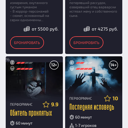
измерения, окутанного
потерявший рассудок,
густым туманом
озверевший отец варварски
- 8 хоррор-персонажей
истязал жену и собственного
- сюжет, основанный на
сына.
серии одноименны...
от 5500 руб.
от 4275 руб.
БРОНИРОВАТЬ
БРОНИРОВАТЬ
%
12+
14+
10
ПЕРФОРМАНС
9.9
ПЕРФОРМАНС
Последняя исповедь
Обитель проклятых
60 минут
60 минут
1-7 игроков