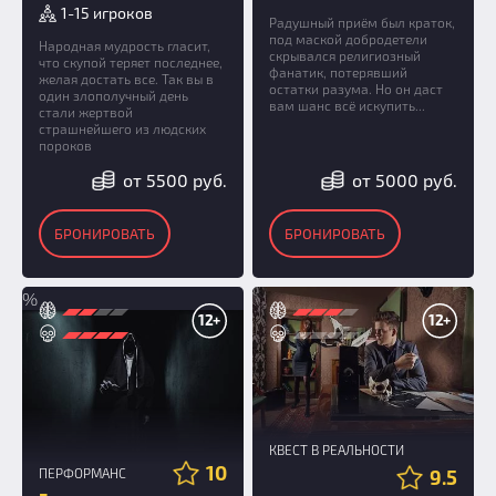
1-15 игроков
Радушный приём был краток,
под маской добродетели
Народная мудрость гласит,
скрывался религиозный
что скупой теряет последнее,
фанатик, потерявший
желая достать все. Так вы в
остатки разума. Но он даст
один злополучный день
вам шанс всё искупить...
стали жертвой
страшнейшего из людских
пороков
от 5500 руб.
от 5000 руб.
БРОНИРОВАТЬ
БРОНИРОВАТЬ
%
12+
12+
КВЕСТ В РЕАЛЬНОСТИ
10
ПЕРФОРМАНС
9.5