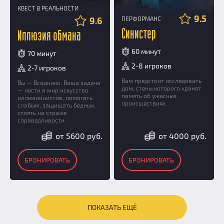
КВЕСТ В РЕАЛЬНОСТИ
9.5
9.6
ПЕРФОРМАНС
Синистер
Иллюзия обмана
60 минут
70 минут
2-8 игроков
2-7 игроков
Вам предстоит исследовать
Вы — Всадники. Ваша задача
дом, стены которого хранят
— нести в мир искусство
память об ужасных
иллюзионистов, помогать
происшествиях.
слабым, защищать бедных,
стоять на страже
справедливости.
от 5600 руб.
от 4000 руб.
БРОНИРОВАТЬ
БРОНИРОВАТЬ
ПОКАЗАТЬ ЕЩЁ