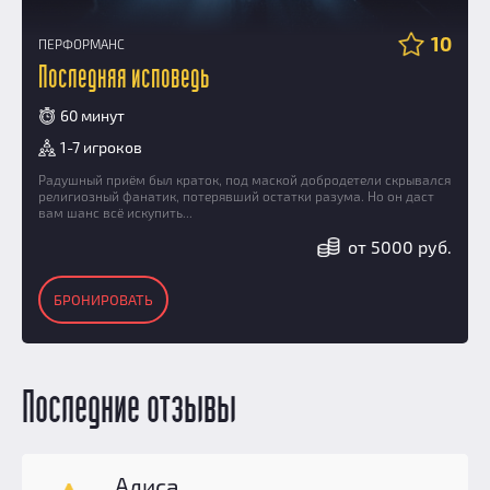
10
ПЕРФОРМАНС
Последняя исповедь
60 минут
1-7 игроков
Радушный приём был краток, под маской добродетели скрывался
религиозный фанатик, потерявший остатки разума. Но он даст
вам шанс всё искупить...
от 5000 руб.
БРОНИРОВАТЬ
Последние отзывы
Алиса