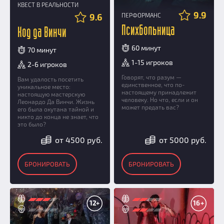
КВЕСТ В РЕАЛЬНОСТИ
9.9
9.6
ПЕРФОРМАНС
Психбольница
Код да Винчи
60 минут
70 минут
1-15 игроков
2-6 игроков
Говорят, что разум —
Вам удалость посетить
единственное, что по-
уникальное место:
настоящему принадлежит
настоящую мастерскую
человеку. Но что, если и он
Леонардо Да Винчи. Жизнь
может предать вас?
его была окутана тайной и
никто до конца не знает, что
это было?
от 4500 руб.
от 5000 руб.
БРОНИРОВАТЬ
БРОНИРОВАТЬ
12+
16+