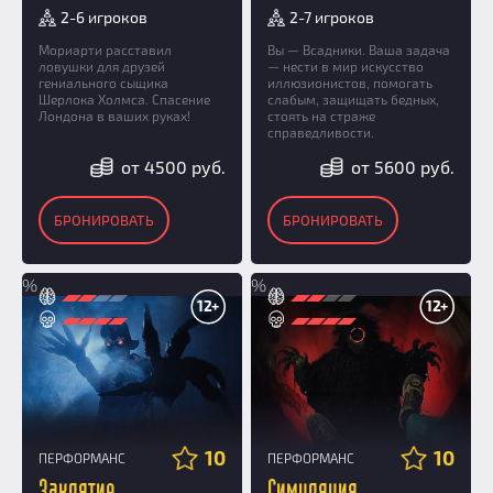
2-6 игроков
2-7 игроков
Мориарти расставил
Вы — Всадники. Ваша задача
ловушки для друзей
— нести в мир искусство
гениального сыщика
иллюзионистов, помогать
Шерлока Холмса. Спасение
слабым, защищать бедных,
Лондона в ваших руках!
стоять на страже
справедливости.
от 4500 руб.
от 5600 руб.
БРОНИРОВАТЬ
БРОНИРОВАТЬ
%
%
12+
12+
10
10
ПЕРФОРМАНС
ПЕРФОРМАНС
Заклятие
Симуляция