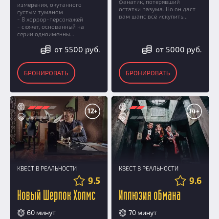
фанатик, потерявший
измерения, окутанного
остатки разума. Но он даст
густым туманом
вам шанс всё искупить...
- 8 хоррор-персонажей
- сюжет, основанный на
серии одноименны...
от 5500 руб.
от 5000 руб.
БРОНИРОВАТЬ
БРОНИРОВАТЬ
12+
14+
КВЕСТ В РЕАЛЬНОСТИ
КВЕСТ В РЕАЛЬНОСТИ
9.5
9.6
Новый Шерлок Холмс
Иллюзия обмана
60 минут
70 минут