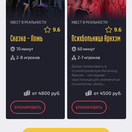
КВЕСТ В РЕАЛЬНОСТИ
КВЕСТ В РЕАЛЬНОСТИ
9.6
9.6
Сказка - Ложь
Психбольница Аркхэм
70 минут
60 минут
2-8 игроков
2-7 игроков
Добро пожаловать в
психиатрическую больницу
Аркхэм - последнее
пристанище для знаменитых
психопатов-убийц...
от 4800 руб.
от 4500 руб.
БРОНИРОВАТЬ
БРОНИРОВАТЬ