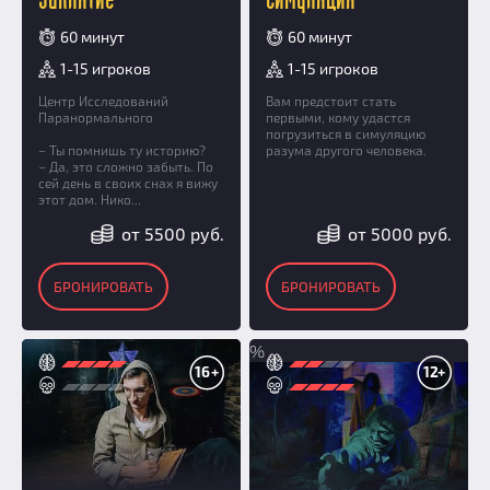
60 минут
60 минут
1-15 игроков
1-15 игроков
Центр Исследований
Вам предстоит стать
Паранормального
первыми, кому удастся
погрузиться в симуляцию
– Ты помнишь ту историю?
разума другого человека.
– Да, это сложно забыть. По
сей день в своих снах я вижу
этот дом. Нико...
от 5500 руб.
от 5000 руб.
БРОНИРОВАТЬ
БРОНИРОВАТЬ
%
16+
12+