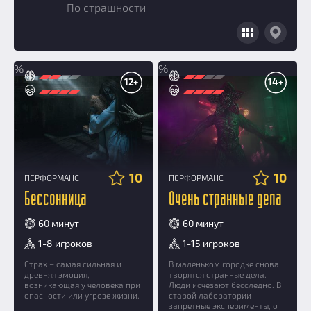
Призы
По страшности
Новости
Добавить квест
Партнерам
%
%
12+
14+
10
10
ПЕРФОРМАНС
ПЕРФОРМАНС
Бессонница
Очень странные дела
60 минут
60 минут
1-8 игроков
1-15 игроков
Страх – самая сильная и
В маленьком городке снова
древняя эмоция,
творятся странные дела.
возникающая у человека при
Люди исчезают бесследно. В
опасности или угрозе жизни.
старой лаборатории —
запретные эксперименты, о