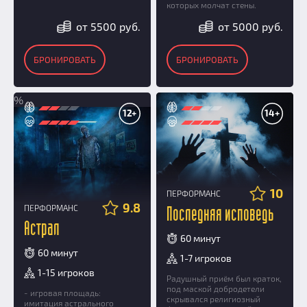
которых молчат стены.
от 5500 руб.
от 5000 руб.
БРОНИРОВАТЬ
БРОНИРОВАТЬ
%
12+
14+
10
ПЕРФОРМАНС
9.8
ПЕРФОРМАНС
Последняя исповедь
Астрал
60 минут
60 минут
1-7 игроков
1-15 игроков
Радушный приём был краток,
под маской добродетели
- игровая площадь:
скрывался религиозный
имитация астрального