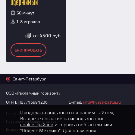
Одержимый
60 минут
1-8 игроков
от 4500 руб.
БРОНИРОВАТЬ
Санкт-Петербург
ООО «Рекламный горизонт»
ОГРН: 1187746994236
E-mail:
info@kvest-battle.ru
Продолжая пользоваться нашим сайтом,
Политика конфиденциальности
Вы даёте согласие на использование
Правила модерации отзывов
cookie-файлов
и сервиса веб-аналитики
Возврат денежных средств
"Яндекс Метрика". Для получения