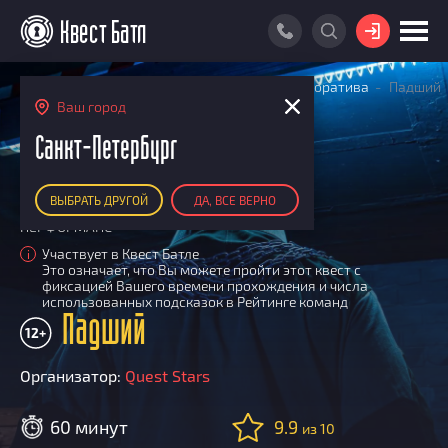
ВОЙТИ
Главная
Поиск квестов
Квесты для корпоратива
Падший
ПОИСК КВЕСТА
Ваш город
АКЦИИ
Санкт-Петербург
РЕЙТИНГ КВЕСТОВ
ВЫБРАТЬ ДРУГОЙ
ДА, ВСЕ ВЕРНО
КАРТА КВЕСТОВ
ПЕРФОРМАНС
РЕЙТИНГ КОМАНД
Участвует в Квест Батле
i
Это означает, что Вы можете пройти этот квест с
Итоговый рейтинг
ПОИСК КОМАНДЫ
фиксацией Вашего времени прохождения и числа
использованных подсказок в Рейтинге команд
По количеству очков
Падший
КВЕСТ БАТЛ
12+
По качеству игры
О Квест Батле
КВЕСТ В ПОДАРОК
Список команд
Организатор:
Quest Stars
Cashback
Как подсчитываются рейтинги
60 минут
9.9
из 10