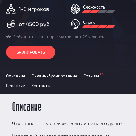
Призы
Сложность
1-8 игроков
Новости
Добавить квест
Страх
от 4500 руб.
Партнерам
Сейчас этот квест просматривают 29 человек
БРОНИРОВАТЬ
54
Описание
Онлайн-бронирование
Отзывы
Рецензии
Контакты
Описание
Что станет с человеком, если лишить его души?
Известный некогда фоторепортер первым