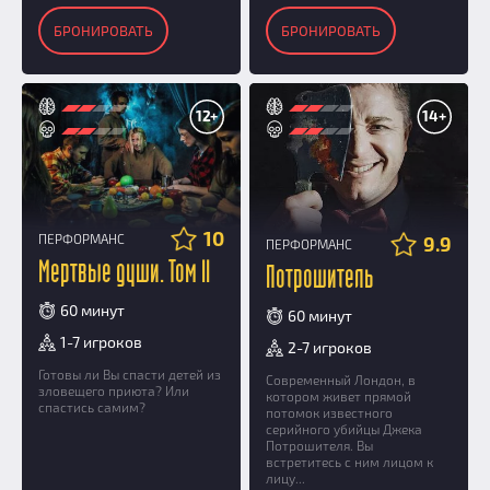
БРОНИРОВАТЬ
БРОНИРОВАТЬ
12+
14+
10
ПЕРФОРМАНС
9.9
ПЕРФОРМАНС
Мертвые души. Том II
Потрошитель
60 минут
60 минут
1-7 игроков
2-7 игроков
Готовы ли Вы спасти детей из
Современный Лондон, в
зловещего приюта? Или
котором живет прямой
спастись самим?
потомок известного
серийного убийцы Джека
Потрошителя. Вы
встретитесь с ним лицом к
лицу...