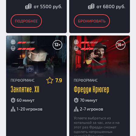
от 5500 руб.
от 6800 руб.
ПОДРОБНЕЕ
БРОНИРОВАТЬ
12+
16+
7.9
ПЕРФОРМАНС
ПЕРФОРМАНС
Заклятие. XII
Фредди Крюгер
60 минут
70 минут
1-20 игроков
2-7 игроков
Успеете выбраться из
котельной за час, или и на
этот раз Фредди сможет
одолеть непрошенных