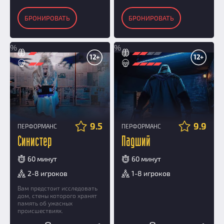
БРОНИРОВАТЬ
БРОНИРОВАТЬ
%
%
12+
12+
9.5
9.9
ПЕРФОРМАНС
ПЕРФОРМАНС
Синистер
Падший
60 минут
60 минут
2-8 игроков
1-8 игроков
Вам предстоит исследовать
дом, стены которого хранят
память об ужасных
происшествиях.