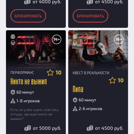
от 4000 руб.
от 4500 руб.
БРОНИРОВАТЬ
БРОНИРОВАТЬ
14+
16+
10
ПЕРФОРМАНС
КВЕСТ В РЕАЛЬНОСТИ
10
Никто не выжил
Пила
60 минут
60 минут
1-8 игроков
2-6 игроков
Есть ли у вас шанс спастись
оттуда, где ещё никто не
выжил?
от 5000 руб.
от 4500 руб.