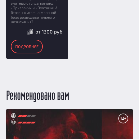
элитные отряды команд
«Призраки» и «Охотники»!
Готовы к игре на мрачной
базе разведывательного
назначения?
от 1300 руб.
ПОДРОБНЕЕ
Рекомендовано вам
12+