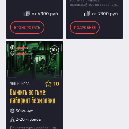
гостей? Прячьтесь,
оглядывайтесь по сторонам...
от 4900 руб.
от 7300 руб.
БРОНИРОВАТЬ
ПОДРОБНЕЕ
10+
10
ЭКШН-ИГРА
Выжить во тьме:
лабиринт безмолвия
50 минут
2-20 игроков
Приветствуем новобранцев,