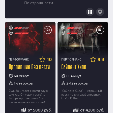
Призы
По страшности
Новости
Добавить квест
Партнерам
12+
16+
10
9.9
ПЕРФОРМАНС
ПЕРФОРМАНС
Пропавшие без вести
Сайлент Хилл
60 минут
60 минут
1-7 игроков
2-12 игроков
Судьба играет с вами злую
“Сайлент Хилл” — страшный
шутку... Он ждал гостей...
квест не для слабонервных.
Теперь пропавшими без
СТРОГО 16+!
вести можете стать и вы!
от 5000 руб.
от 4200 руб.