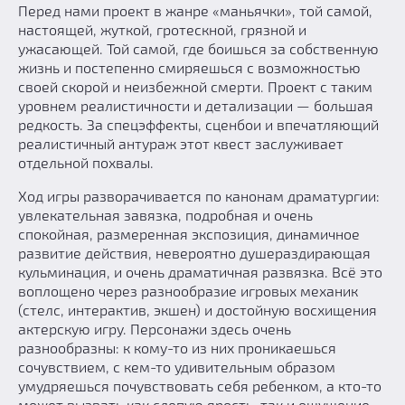
Перед нами проект в жанре «маньячки», той самой,
настоящей, жуткой, гротескной, грязной и
ужасающей. Той самой, где боишься за собственную
жизнь и постепенно смиряешься с возможностью
своей скорой и неизбежной смерти. Проект с таким
уровнем реалистичности и детализации — большая
редкость. За спецэффекты, сценбои и впечатляющий
реалистичный антураж этот квест заслуживает
отдельной похвалы.
Ход игры разворачивается по канонам драматургии:
увлекательная завязка, подробная и очень
спокойная, размеренная экспозиция, динамичное
развитие действия, невероятно душераздирающая
кульминация, и очень драматичная развязка. Всё это
воплощено через разнообразие игровых механик
(стелс, интерактив, экшен) и достойную восхищения
актерскую игру. Персонажи здесь очень
разнообразны: к кому-то из них проникаешься
сочувствием, с кем-то удивительным образом
умудряешься почувствовать себя ребенком, а кто-то
может вызвать как слепую ярость, так и ощущение