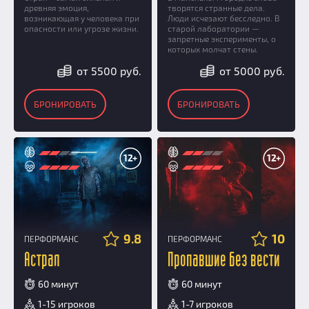
древняя эмоция,
творятся странные дела.
возникающая у человека при
Люди исчезают бесследно. В
опасности или угрозе жизни.
старой лаборатории —
запретные эксперименты, о
которых молчат стены.
от 5500 руб.
от 5000 руб.
БРОНИРОВАТЬ
БРОНИРОВАТЬ
12+
12+
9.8
10
ПЕРФОРМАНС
ПЕРФОРМАНС
Астрал
Пропавшие без вести
60 минут
60 минут
1-15 игроков
1-7 игроков