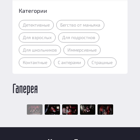
Категории
Детективные
Бегство от маньяка
Для взрослых
Для подростков
Для школьников
Иммерсивные
Контактные
С актерами
Страшные
Галерея