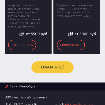
- игровая площадь:
Судьба играет с вами злую
имитация астрального
шутку... Он ждал гостей...
измерения, окутанного
Теперь пропавшими без
густым туманом
вести можете стать и вы!
- 8 хоррор-персонажей
- сюжет, основанный на
серии одноименны...
от 5500 руб.
от 5000 руб.
БРОНИРОВАТЬ
БРОНИРОВАТЬ
ПОКАЗАТЬ ЕЩЁ
Санкт-Петербург
ООО «Рекламный горизонт»
ОГРН: 1187746994236
E-mail:
info@kvest-battle.ru