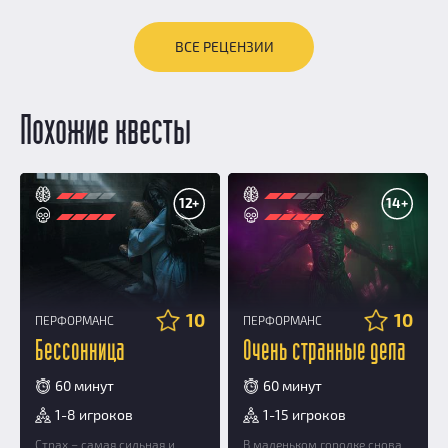
ВСЕ РЕЦЕНЗИИ
Похожие квесты
12+
14+
10
10
ПЕРФОРМАНС
ПЕРФОРМАНС
Бессонница
Очень странные дела
60 минут
60 минут
1-8 игроков
1-15 игроков
Страх – самая сильная и
В маленьком городке снова