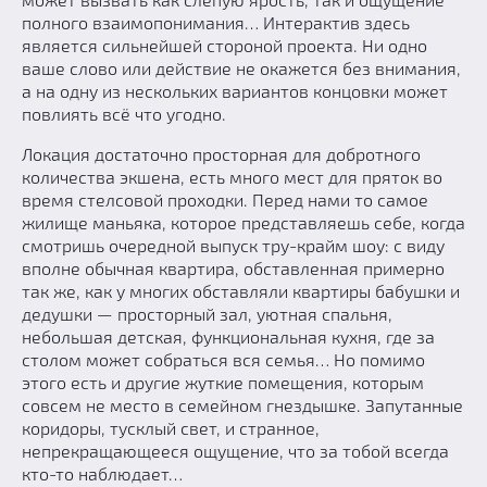
полного взаимопонимания… Интерактив здесь
является сильнейшей стороной проекта. Ни одно
ваше слово или действие не окажется без внимания,
а на одну из нескольких вариантов концовки может
повлиять всё что угодно.
Локация достаточно просторная для добротного
количества экшена, есть много мест для пряток во
время стелсовой проходки. Перед нами то самое
жилище маньяка, которое представляешь себе, когда
смотришь очередной выпуск тру-крайм шоу: с виду
вполне обычная квартира, обставленная примерно
так же, как у многих обставляли квартиры бабушки и
дедушки — просторный зал, уютная спальня,
небольшая детская, функциональная кухня, где за
столом может собраться вся семья… Но помимо
этого есть и другие жуткие помещения, которым
совсем не место в семейном гнездышке. Запутанные
коридоры, тусклый свет, и странное,
непрекращающееся ощущение, что за тобой всегда
кто-то наблюдает…