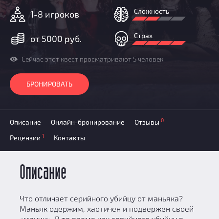
Призы
Сложность
1-8 игроков
Новости
Добавить квест
Страх
от 5000 руб.
Партнерам
Сейчас этот квест просматривают 5 человек
БРОНИРОВАТЬ
0
Описание
Онлайн-бронирование
Отзывы
1
Рецензии
Контакты
Описание
Что отличает серийного убийцу от маньяка?
Маньяк одержим, хаотичен и подвержен своей
«мании». В то время как серийного убийцу в