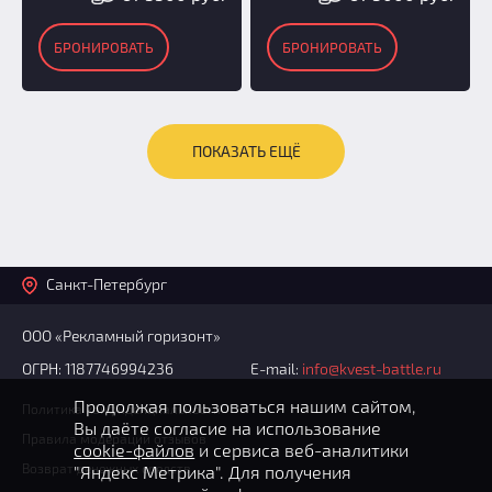
БРОНИРОВАТЬ
БРОНИРОВАТЬ
ПОКАЗАТЬ ЕЩЁ
Санкт-Петербург
ООО «Рекламный горизонт»
ОГРН: 1187746994236
E-mail:
info@kvest-battle.ru
Продолжая пользоваться нашим сайтом,
Политика конфиденциальности
Вы даёте согласие на использование
Правила модерации отзывов
cookie-файлов
и сервиса веб-аналитики
Возврат денежных средств
"Яндекс Метрика". Для получения