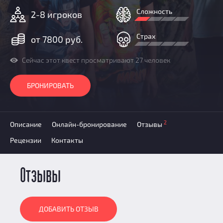
Призы
Сложность
2-8 игроков
Новости
Добавить квест
Страх
от 7800 руб.
Партнерам
Сейчас этот квест просматривают 27 человек
БРОНИРОВАТЬ
2
Описание
Онлайн-бронирование
Отзывы
Рецензии
Контакты
Отзывы
ДОБАВИТЬ ОТЗЫВ