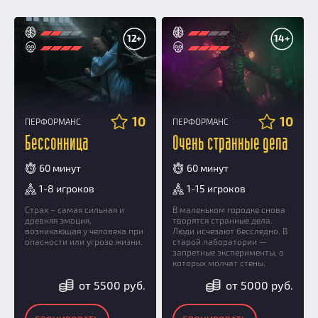
12+
14+
10
10
ПЕРФОРМАНС
ПЕРФОРМАНС
Бессонница
Очень странные дела
60 минут
60 минут
1-8 игроков
1-15 игроков
Страх – самая сильная и
В маленьком городке снова
древняя эмоция,
творятся странные дела.
возникающая у человека при
Люди исчезают бесследно. В
опасности или угрозе жизни.
старой лаборатории —
запретные эксперименты, о
которых молчат стены.
от 5500 руб.
от 5000 руб.