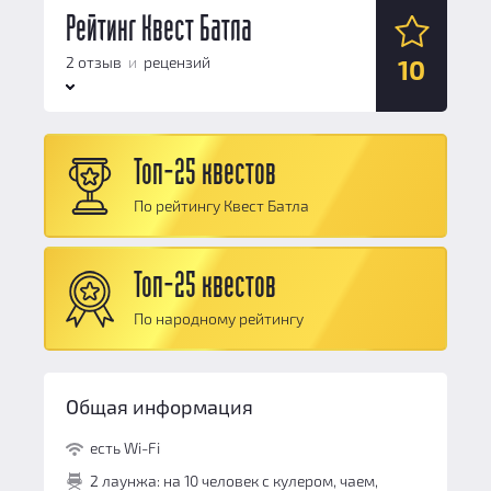
Антураж:
Рейтинг Квест Батла
10
Логические задачи:
10
2 отзыв
и
рецензий
10
Сюжет:
10
Командная работа:
10
Антураж:
10
Персонал и безопасность:
10
Топ-25 квестов
Логические задачи:
10
Общий балл:
10
По рейтингу Квест Батла
Сюжет:
10
Командная работа:
10
Топ-25 квестов
Персонал и безопасность:
10
По народному рейтингу
Общий балл:
10
Общая информация
есть Wi-Fi
2 лаунжа: на 10 человек с кулером, чаем,