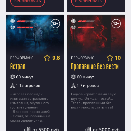
БРОНИРОВАТЬ
БРОНИРОВАТЬ
12+
12+
9.8
10
ПЕРФОРМАНС
ПЕРФОРМАНС
Астрал
Пропавшие без вести
60 минут
60 минут
1-15 игроков
1-7 игроков
- игровая площадь:
Судьба играет с вами злую
имитация астрального
шутку... Он ждал гостей...
измерения, окутанного
Теперь пропавшими без
густым туманом
вести можете стать и вы!
- 8 хоррор-персонажей
- сюжет, основанный на
серии одноименны...
от 5500 руб.
от 5000 руб.