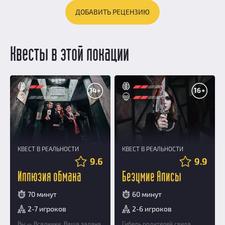
ДОБАВИТЬ РЕЦЕНЗИЮ
Квесты в этой локации
14+
16+
КВЕСТ В РЕАЛЬНОСТИ
КВЕСТ В РЕАЛЬНОСТИ
9.6
9.9
Иллюзия обмана
Безумие Алисы
70 минут
60 минут
2-7 игроков
2-6 игроков
Вы — Всадники. Ваша задача
Гибель родителей свела