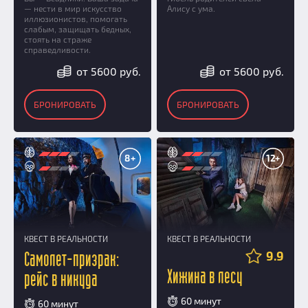
— нести в мир искусство
Алису с ума.
иллюзионистов, помогать
слабым, защищать бедных,
стоять на страже
справедливости.
от 5600 руб.
от 5600 руб.
БРОНИРОВАТЬ
БРОНИРОВАТЬ
8+
12+
КВЕСТ В РЕАЛЬНОСТИ
КВЕСТ В РЕАЛЬНОСТИ
9.9
Самолет-призрак:
Хижина в лесу
рейс в никуда
60 минут
60 минут