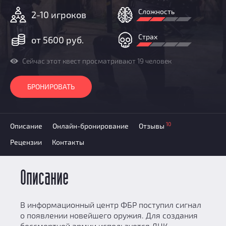
Призы
Сложность
2-10 игроков
Новости
Добавить квест
Страх
от 5600 руб.
Партнерам
Сейчас этот квест просматривают 19 человек
БРОНИРОВАТЬ
10
Описание
Онлайн-бронирование
Отзывы
Рецензии
Контакты
Описание
В информационный центр ФБР поступил сигнал
о появлении новейшего оружия. Для создания
бессмертной армии используется ДНК