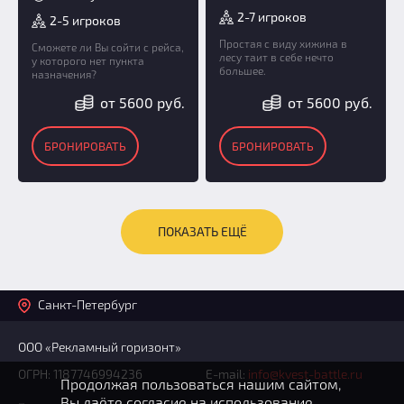
2-7 игроков
2-5 игроков
Простая с виду хижина в
Сможете ли Вы сойти с рейса,
лесу таит в себе нечто
у которого нет пункта
большее.
назначения?
от 5600 руб.
от 5600 руб.
БРОНИРОВАТЬ
БРОНИРОВАТЬ
ПОКАЗАТЬ ЕЩЁ
Санкт-Петербург
ООО «Рекламный горизонт»
ОГРН: 1187746994236
E-mail:
info@kvest-battle.ru
Продолжая пользоваться нашим сайтом,
Вы даёте согласие на использование