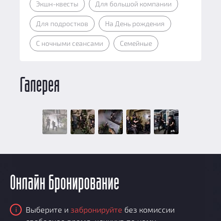
Экшн-квесты
Для большой компании
Для подростков
На День рождения
С ночными сеансами
Семейные
Галерея
Онлайн бронирование
Выберите и
забронируйте
без комиссии
i