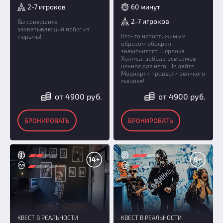
2-7 игроков
60 минут
2-7 игроков
Вы совершите
захватывающий побег из
Кто-то непостижимым
тюрьмы!
образом обокрал
знаменитого Шерлока
Холмса, забрав все самое
ценное для него! Не дайте
Мориарти провести великого
сыщика!
от 4900 руб.
от 4900 руб.
БРОНИРОВАТЬ
БРОНИРОВАТЬ
14+
8+
КВЕСТ В РЕАЛЬНОСТИ
КВЕСТ В РЕАЛЬНОСТИ