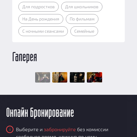
Для подростков
Для школьников
На День рождения
По фильмам
С ночными сеансами
Семейные
Галерея
Онлайн бронирование
Выберите и
забронируйте
без комиссии
i
свободное время, кликнув по нему.