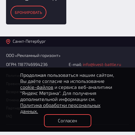
БРОНИРОВАТЬ
Санкт-Петербург
ООО «Рекламный горизонт»
ОГРН: 1187746994236
E-mail:
info@kvest-battle.ru
Продолжая пользоваться нашим сайтом,
Политика конфиденциальности
Вы даёте согласие на использование
Правила модерации отзывов
cookie-файлов
и сервиса веб-аналитики
Возврат денежных средств
"Яндекс Метрика". Для получения
дополнительной информации см.
Отмена бронирования
Политика обработки персональных
Партнерам
данных.
FAQ
Согласен
+7 (812) 602-70-76