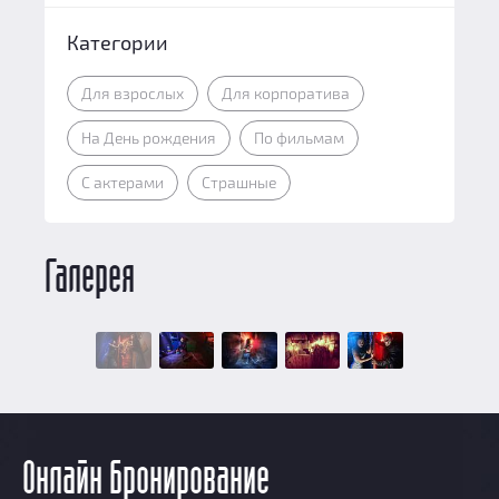
Категории
Для взрослых
Для корпоратива
На День рождения
По фильмам
С актерами
Страшные
Галерея
Онлайн бронирование