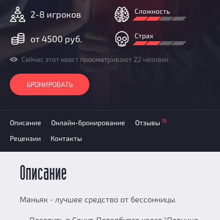
Призы
Сложность
2-8 игроков
Новости
Добавить квест
Страх
от 4500 руб.
Партнерам
Сейчас этот квест просматривают 22 человек
БРОНИРОВАТЬ
18
Описание
Онлайн-бронирование
Отзывы
Рецензии
Контакты
Описание
Маньяк - лучшее средство от бессонницы.
Посетить в Санкт-Петербурге квест "Пятница,