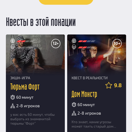
Квесты в этой локации
12+
10+
ЭКШН-ИГРА
КВЕСТ В РЕАЛЬНОСТИ
9.8
Тюрьма Форт
Дом Монстр
60 минут
60 минут
2-8 игроков
2-8 игроков
у вас есть 60 минут, чтобы
выбрать из знаменитой
Кто знает, какие угрозы
тюрьмы "Форт"
может таить старый дом...