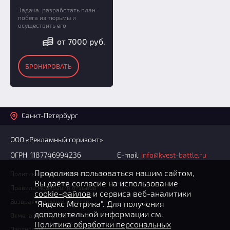
Задача: разработать план
побега из тюрьмы и
осуществить его
от 7000 руб.
БРОНИРОВАТЬ
Санкт-Петербург
ООО «Рекламный горизонт»
ОГРН: 1187746994236
E-mail:
info@kvest-battle.ru
Продолжая пользоваться нашим сайтом,
Политика конфиденциальности
Вы даёте согласие на использование
Правила модерации отзывов
cookie-файлов
и сервиса веб-аналитики
Возврат денежных средств
"Яндекс Метрика". Для получения
дополнительной информации см.
Отмена бронирования
Политика обработки персональных
Партнерам