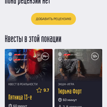
Пока рецензий нет
ДОБАВИТЬ РЕЦЕНЗИЮ
Квесты в этой локации
14+
12+
КВЕСТ В РЕАЛЬНОСТИ
ЭКШН-ИГРА
9.7
Тюрьма Форт
Пятница 13-е
60 минут
60 минут
2-8 игроков