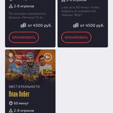
2-8 игроков
у вас есть 60 минут, чтобы
выбрать из знаменитой
По мотивам знаменитого
тюрьмы "Форт"
фильма «Пятница 13-е».
от 4500 руб.
от 4500 руб.
БРОНИРОВАТЬ
БРОНИРОВАТЬ
8+
КВЕСТ В РЕАЛЬНОСТИ
План Побег
60 минут
2-8 игроков