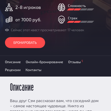
Призы
Сложность
2-8 игроков
Новости
Добавить квест
Страх
от 7000 руб.
Партнерам
Сейчас этот квест просматривают 17 человек
БРОНИРОВАТЬ
5
Описание
Онлайн-бронирование
Отзывы
Рецензии
Контакты
Описание
Ваш друг Сэм рассказал вам, что соседний дом
– самое настоящее чудовище. Никто из
взрослых не хочет вам верить: мало ли, что