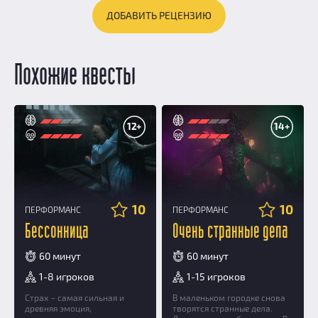
ДОБАВИТЬ РЕЦЕНЗИЮ
Похожие квесты
12+
14+
10
10
ПЕРФОРМАНС
ПЕРФОРМАНС
Бессонница
Очень странные дела
60 минут
60 минут
1-8 игроков
1-15 игроков
Страх – самая сильная и
В маленьком городке снова
древняя эмоция,
творятся странные дела.