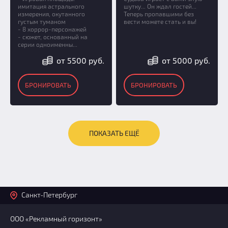
имитация астрального
шутку... Он ждал гостей...
измерения, окутанного
Теперь пропавшими без
густым туманом
вести можете стать и вы!
- 8 хоррор-персонажей
- сюжет, основанный на
серии одноименны...
от 5500 руб.
от 5000 руб.
БРОНИРОВАТЬ
БРОНИРОВАТЬ
ПОКАЗАТЬ ЕЩЁ
Санкт-Петербург
ООО «Рекламный горизонт»