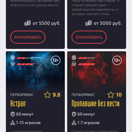
возникающая у человека при
Люди исчезают бесследно. В
опасности или угрозе жизни.
старой лаборатории —
запретные эксперименты, о
которых молчат стены.
от 5500 руб.
от 5000 руб.
БРОНИРОВАТЬ
БРОНИРОВАТЬ
12+
12+
9.8
10
ПЕРФОРМАНС
ПЕРФОРМАНС
Астрал
Пропавшие без вести
60 минут
60 минут
1-15 игроков
1-7 игроков
- игровая площадь:
Судьба играет с вами злую