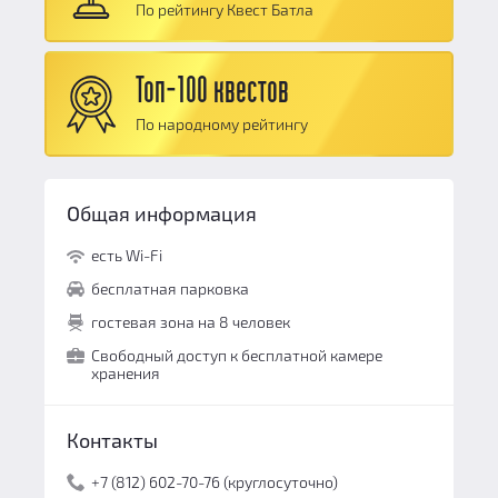
Общий балл:
9.8
По рейтингу Квест Батла
Сюжет:
10
Командная работа:
9
Топ-100 квестов
Персонал и безопасность:
10
По народному рейтингу
Общий балл:
9.8
Общая информация
есть Wi-Fi
бесплатная парковка
гостевая зона на 8 человек
Свободный доступ к бесплатной камере
хранения
Контакты
+7 (812) 602-70-76 (круглосуточно)