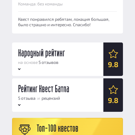
Команда: без команды
Квест понравился ребятам, локация большая,
было страшно и интересно. Спасибо!
Народный рейтинг
на основе
5 отзывов
9.8
Антураж:
Рейтинг Квест Батла
10
Логические задачи:
10
5 отзыва
и
рецензий
9.8
Сюжет:
10
Командная работа:
9
Антураж:
10
Персонал и безопасность:
10
Топ-100 квестов
Логические задачи:
10