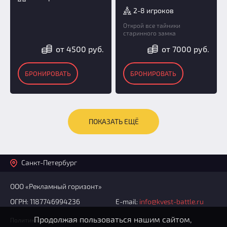
2-8 игроков
Открой все тайники
старинного замка
от 4500 руб.
от 7000 руб.
БРОНИРОВАТЬ
БРОНИРОВАТЬ
ПОКАЗАТЬ ЕЩЁ
Санкт-Петербург
ООО «Рекламный горизонт»
ОГРН: 1187746994236
E-mail:
info@kvest-battle.ru
Продолжая пользоваться нашим сайтом,
Политика конфиденциальности