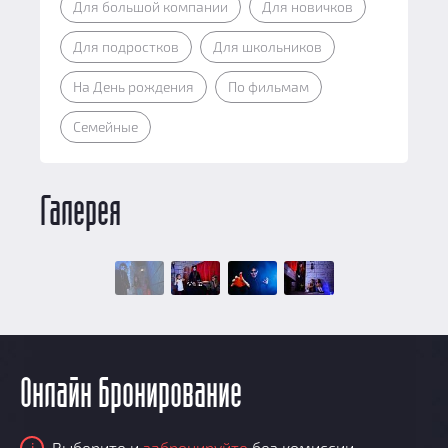
Для большой компании
Для новичков
Для подростков
Для школьников
На День рождения
По фильмам
Семейные
Галерея
Онлайн бронирование
Выберите и
забронируйте
без комиссии
i