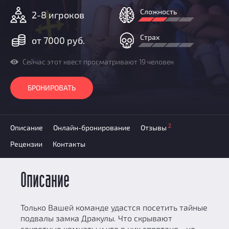
Призы
Сложность
2-8 игроков
Новости
Добавить квест
Страх
от 7000 руб.
Партнерам
Сейчас этот квест просматривают 19 человек
БРОНИРОВАТЬ
2
Описание
Онлайн-бронирование
Отзывы
Рецензии
Контакты
Описание
Только Вашей команде удастся посетить тайные
подвалы замка Дракулы. Что скрывают
секретные комнаты и что в них спрятано - не