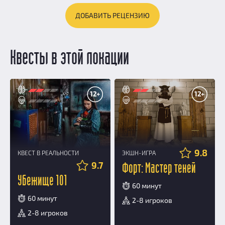
ДОБАВИТЬ РЕЦЕНЗИЮ
Квесты в этой локации
12+
12+
9.8
КВЕСТ В РЕАЛЬНОСТИ
ЭКШН-ИГРА
9.7
Форт: Мастер теней
Убежище 101
60 минут
60 минут
2-8 игроков
2-8 игроков