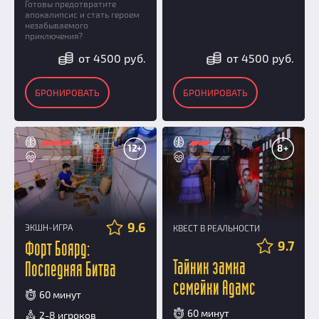
Готовы предотвратите
апокалипсис и стать героем
незабываемого
приключения?
от 4500 руб.
от 4500 руб.
БРОНИРОВАТЬ
БРОНИРОВАТЬ
12+
8+
9.6
ЭКШН-ИГРА
КВЕСТ В РЕАЛЬНОСТИ
9.7
Форт Боярд:
Тайник замка
Последняя Битва
семейки Адамс
60 минут
60 минут
2-8 игроков