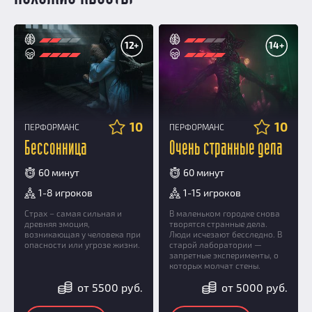
12+
14+
10
10
ПЕРФОРМАНС
ПЕРФОРМАНС
Бессонница
Очень странные дела
60 минут
60 минут
1-8 игроков
1-15 игроков
Страх – самая сильная и
В маленьком городке снова
древняя эмоция,
творятся странные дела.
возникающая у человека при
Люди исчезают бесследно. В
опасности или угрозе жизни.
старой лаборатории —
запретные эксперименты, о
которых молчат стены.
от 5500 руб.
от 5000 руб.