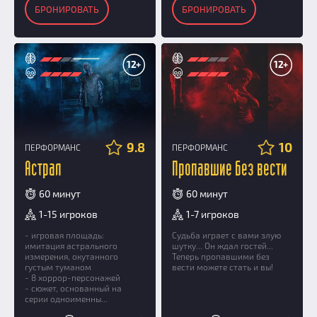
БРОНИРОВАТЬ
БРОНИРОВАТЬ
12+
12+
9.8
10
ПЕРФОРМАНС
ПЕРФОРМАНС
Астрал
Пропавшие без вести
60 минут
60 минут
1-15 игроков
1-7 игроков
- игровая площадь:
Судьба играет с вами злую
имитация астрального
шутку... Он ждал гостей...
измерения, окутанного
Теперь пропавшими без
густым туманом
вести можете стать и вы!
- 8 хоррор-персонажей
- сюжет, основанный на
серии одноименны...