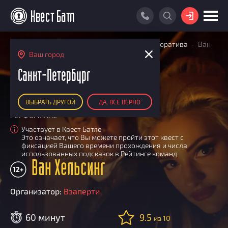
ВОЙТИ
Главная
Поиск квестов
Квесты для корпоратива
Ван
ПОИСК КВЕСТА
Хельсинг
Ваш город
АКЦИИ
Санкт-Петербург
РЕЙТИНГ КВЕСТОВ
ВЫБРАТЬ ДРУГОЙ
ДА, ВСЕ ВЕРНО
КАРТА КВЕСТОВ
ПЕРФОРМАНС
РЕЙТИНГ КОМАНД
Участвует в Квест Батле
i
Это означает, что Вы можете пройти этот квест с
Итоговый рейтинг
ПОИСК КОМАНДЫ
фиксацией Вашего времени прохождения и числа
использованных подсказок в Рейтинге команд
По количеству очков
Ван Хельсинг
КВЕСТ БАТЛ
12+
По качеству игры
О Квест Батле
КВЕСТ В ПОДАРОК
Список команд
Организатор:
Взаперти
Cashback
Как подсчитываются рейтинги
60 минут
9.5
из 10