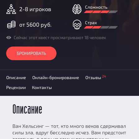
Призы
Сложность
2-8 игроков
Новости
Добавить квест
Страх
от 5600 руб.
Партнерам
Сейчас этот квест просматривают 18 человек
БРОНИРОВАТЬ
24
Описание
Онлайн-бронирование
Отзывы
Рецензии
Контакты
Описание
Ван Хельсинг — тот, кто много веков сдерживал
силы зла, вдруг бесследно исчез. Вам предстоит
заглянуть в один из самых таинственных