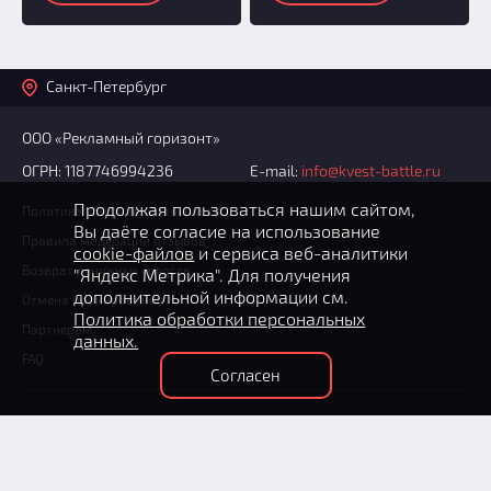
Санкт-Петербург
ООО «Рекламный горизонт»
ОГРН: 1187746994236
E-mail:
info@kvest-battle.ru
Продолжая пользоваться нашим сайтом,
Политика конфиденциальности
Вы даёте согласие на использование
Правила модерации отзывов
cookie-файлов
и сервиса веб-аналитики
Возврат денежных средств
"Яндекс Метрика". Для получения
дополнительной информации см.
Отмена бронирования
Политика обработки персональных
Партнерам
данных.
FAQ
Согласен
+7 (812) 602-70-76
(круглосуточно)