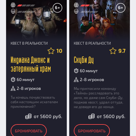
6+
6+
КВЕСТ В РЕАЛЬНОСТИ
КВЕСТ В РЕАЛЬНОСТИ
10
9.7
Индиана Джонс и
Скуби Ду
затерянный храм
60 минут
60 минут
2-8 игроков
2-8 игроков
Мы пригласили команду
«Тайна» расследовать это
Ты хочешь почувствовать
дело, но даже сам Скуби-Ду,
себя настоящим искателем
поджав хвост, удрал оттуда,
приключений?
не доведя его до конца.
от 5600 руб.
от 5600 руб.
БРОНИРОВАТЬ
БРОНИРОВАТЬ