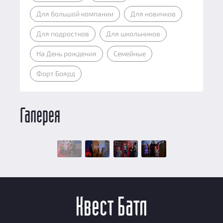
Для большой компании
Для новичков
Для подростков
Для школьников
На День рождения
Семейные
Форт Боярд
Галерея
Квест Батл