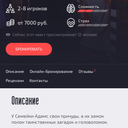
Призы
Сложность
2-8 игроков
Новости
Добавить квест
Страх
от 7000 руб.
Партнерам
Сейчас этот квест просматривают 12 человек
БРОНИРОВАТЬ
5
Описание
Онлайн-бронирование
Отзывы
Рецензии
Контакты
Описание
У Семейки Адамс свои причуды, а их замок
полон таинственных загадок и головоломок.