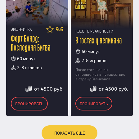
9.6
ЭКШН-ИГРА
КВЕСТ В РЕАЛЬНОСТИ
Форт Боярд:
В гостях у великана
Последняя Битва
60 минут
60 минут
2-8 игроков
2-8 игроков
После того, как вы
отправились в путешествие
в страну Великанов
от 4500 руб.
от 4500 руб.
БРОНИРОВАТЬ
БРОНИРОВАТЬ
ПОКАЗАТЬ ЕЩЁ