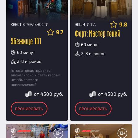
9.8
КВЕСТ В РЕАЛЬНОСТИ
ЭКШН-ИГРА
9.7
Форт: Мастер теней
Убежище 101
60 минут
60 минут
2-8 игроков
2-8 игроков
Готовы предотвратите
апокалипсис и стать героем
незабываемого
приключения?
от 4500 руб.
от 4500 руб.
БРОНИРОВАТЬ
БРОНИРОВАТЬ
12+
12+