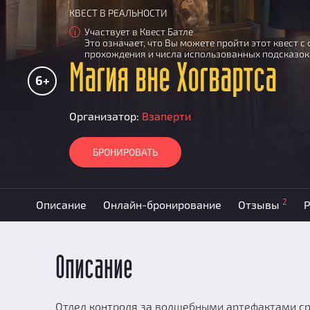
КВЕСТ В РЕАЛЬНОСТИ
Участвует в Квест Батле
i
Это означает, что Вы можете пройти этот квест 
прохождения и числа использованных подсказок
Магия вне Хогвартса
6+
Организатор:
Взаперти
БРОНИРОВАТЬ
2
Описание
Онлайн-бронирование
Отзывы
Р
Описание
Отдел контроля за волшебными артефактами ср