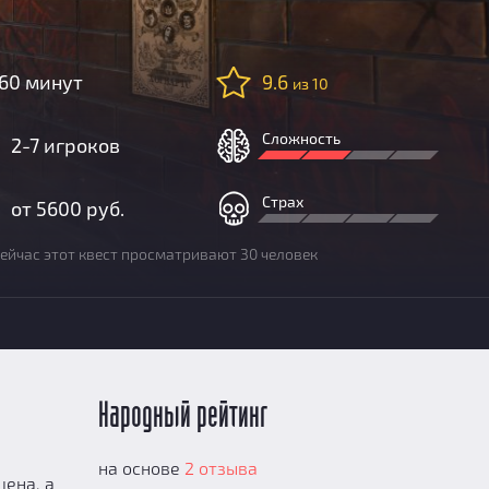
60 минут
9.6
из 10
Сложность
2-7 игроков
Страх
от 5600 руб.
ейчас этот квест просматривают 30 человек
Народный рейтинг
на основе
2 отзыва
ена, а