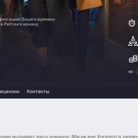
с фиксацией Вашего времени
 в Рейтинге команд
С
ецензии
Контакты
очно вызывает вашу команду. Магия вне Хогвартса запрещ