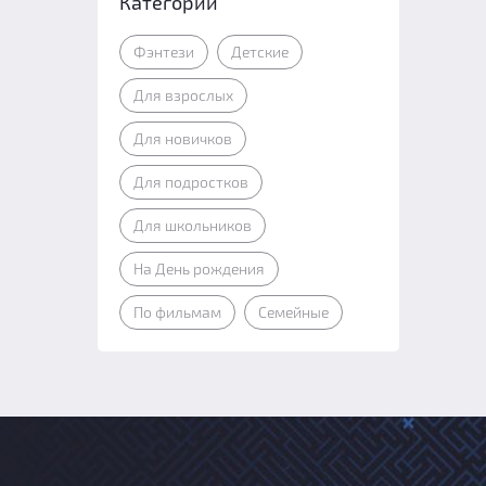
Категории
Фэнтези
Детские
Для взрослых
Для новичков
Для подростков
Для школьников
На День рождения
По фильмам
Семейные