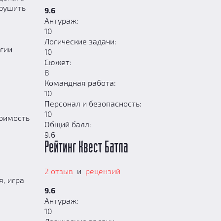
арушить
9.6
Антураж:
10
Логические задачи:
гии
10
Сюжет:
8
Командная работа:
10
Персонал и безопасность:
10
тоимость
Общий балл:
9.6
Рейтинг Квест Батла
2 отзыв
и
рецензий
, игра
9.6
Антураж:
10