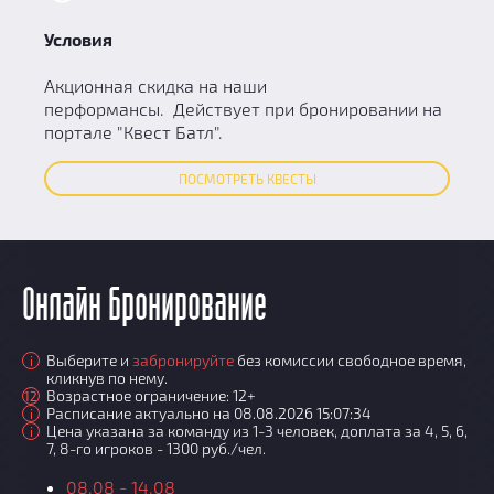
Условия
Акционная скидка на наши
перформансы. Действует при бронировании на
портале "Квест Батл".
ПОСМОТРЕТЬ КВЕСТЫ
Онлайн бронирование
Выберите и
забронируйте
без комиссии свободное время,
i
кликнув по нему.
Возрастное ограничение: 12+
12
Расписание актуально на 08.08.2026 15:07:34
i
Цена указана за команду из 1-3 человек, доплата за 4, 5, 6,
i
7, 8-го игроков - 1300 руб./чел.
08.08 - 14.08