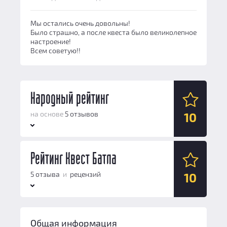
Мы остались очень довольны!
Было страшно, а после квеста было великолепное
настроение!
Всем советую!!
Народный рейтинг
на основе
5 отзывов
10
Антураж:
Рейтинг Квест Батла
10
Логические задачи:
10
5 отзыва
и
рецензий
10
Сюжет:
10
Командная работа:
10
Антураж:
10
Персонал и безопасность:
10
Общая информация