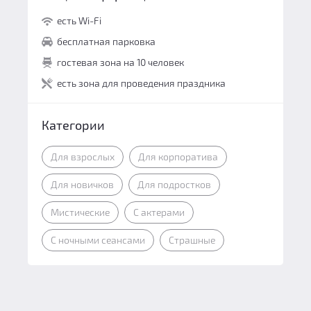
Логические задачи:
10
Общий балл:
10
есть Wi-Fi
Сюжет:
10
бесплатная парковка
Командная работа:
10
гостевая зона на 10 человек
Персонал и безопасность:
10
есть зона для проведения праздника
Общий балл:
10
Категории
Для взрослых
Для корпоратива
Для новичков
Для подростков
Мистические
С актерами
С ночными сеансами
Страшные