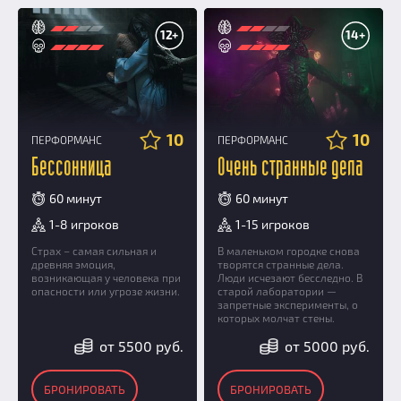
12+
14+
10
10
ПЕРФОРМАНС
ПЕРФОРМАНС
Бессонница
Очень странные дела
60 минут
60 минут
1-8 игроков
1-15 игроков
Страх – самая сильная и
В маленьком городке снова
древняя эмоция,
творятся странные дела.
возникающая у человека при
Люди исчезают бесследно. В
опасности или угрозе жизни.
старой лаборатории —
запретные эксперименты, о
которых молчат стены.
от 5500 руб.
от 5000 руб.
БРОНИРОВАТЬ
БРОНИРОВАТЬ