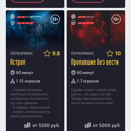
12+
12+
9.8
10
ПЕРФОРМАНС
ПЕРФОРМАНС
Астрал
Пропавшие без вести
60 минут
60 минут
1-15 игроков
1-7 игроков
- игровая площадь:
Судьба играет с вами злую
имитация астрального
шутку... Он ждал гостей...
измерения, окутанного
Теперь пропавшими без
густым туманом
вести можете стать и вы!
- 8 хоррор-персонажей
- сюжет, основанный на
серии одноименны...
от 5500 руб.
от 5000 руб.