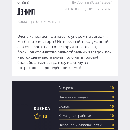
ОТЗЫВ
ДАТА ОТЗЫВА: 23.12.2024
ДАТА ПОСЕЩЕНИЯ: 12.12.2024
Даниил
Команда: без команды
Очень качественный квест с упором на загадки,
мы были в восторге! Интересный, продуманный
сюжет, трогательная история персонажа,
большое количество разнообразных загадок, по-
настоящему заставляет поломать голову)
Спасибо администратору и актёру за
потрясающе проведённое время!
Антураж:
10
Логические задачи:
10
Новичок
Сюжет:
10
ОЦЕНКА
10
Командная работа:
10
Персонал и безопасность:
10