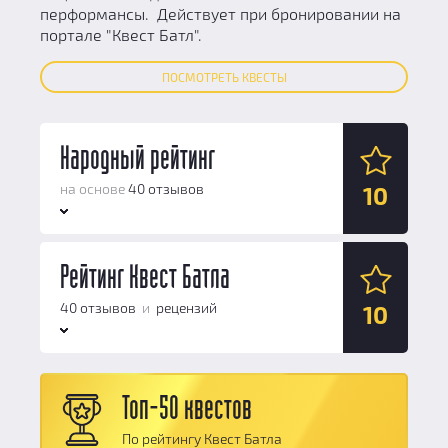
перформансы. Действует при бронировании на
портале "Квест Батл".
ПОСМОТРЕТЬ КВЕСТЫ
Народный рейтинг
на основе
40 отзывов
10
Антураж:
Рейтинг Квест Батла
10
Логические задачи:
10
40 отзывов
и
рецензий
10
Сюжет:
10
Командная работа:
10
Антураж:
10
Персонал и безопасность:
10
Топ-50 квестов
Логические задачи:
10
Общий балл:
10
По рейтингу Квест Батла