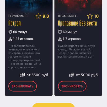
9.8
10
ПЕРФОРМАНС
ПЕРФОРМАНС
Астрал
Пропавшие без вести
60 минут
60 минут
1-15 игроков
1-7 игроков
- игровая площадь:
Судьба играет с вами злую
имитация астрального
шутку... Он ждал гостей...
измерения, окутанного
Теперь пропавшими без
густым туманом
вести можете стать и вы!
- 8 хоррор-персонажей
- сюжет, основанный на
серии одноименны...
от 5500 руб.
от 5000 руб.
БРОНИРОВАТЬ
БРОНИРОВАТЬ