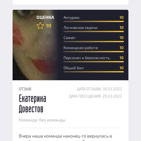
Эксперт
ОЦЕНКА
Антураж:
10
10
Логические задачи:
10
Сюжет:
10
Командная работа:
10
Персонал и безопасность:
10
Общий бал:
10
ОТЗЫВ
ДАТА ОТЗЫВА: 30.03.2022
ДАТА ПОСЕЩЕНИЯ: 29.03.2022
Екатерина
Довестов
Команда: без команды
Вчера наша команда наконец-то вернулась в