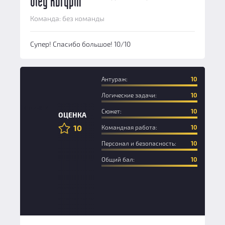
Oleg Kurypin
Команда: без команды
Супер! Спасибо большое! 10/10
Антураж:
10
Логические задачи:
10
Новичок
Сюжет:
10
ОЦЕНКА
10
Командная работа:
10
Персонал и безопасность:
10
Общий бал:
10