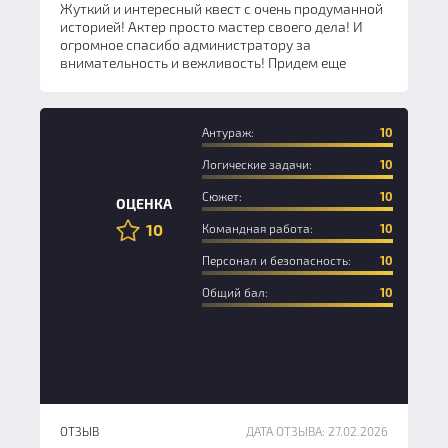
Жуткий и интересный квест с очень продуманной
историей! Актер просто мастер своего дела! И
огромное спасибо администратору за
внимательность и вежливость! Придем еще
Антураж:
10
Логические задачи:
10
Новичок
Сюжет:
10
ОЦЕНКА
10
Командная работа:
10
Персонал и безопасность:
10
Общий бал:
10
ОТЗЫВ
ДАТА ОТЗЫВА: 27.02.2026