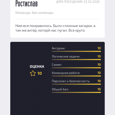
ДАТА ПОСЕЩЕНИЯ: 22.02.2026
Ростислав
Команда: без команды
Нам все понравилось. Были сложные загадки, а
так же актер, которй нас пугал. Все круто
Антураж:
10
Логические задачи:
10
Новичок
Сюжет:
10
ОЦЕНКА
10
Командная работа:
10
Персонал и безопасность:
10
Общий бал:
10