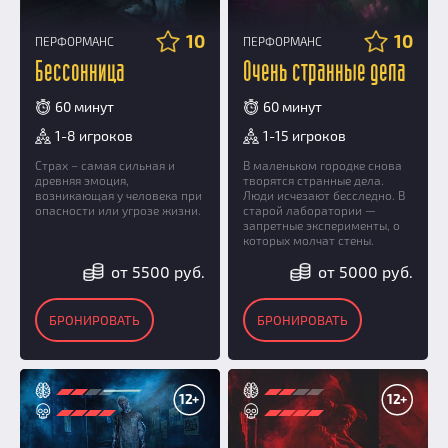
10
10
ПЕРФОРМАНС
ПЕРФОРМАНС
Бессонница
Очень странные дела
60 минут
60 минут
1-8 игроков
1-15 игроков
Страх – самая сильная и
В маленьком городке снова
древняя эмоция,
творятся странные дела.
возникающая у человека при
Люди исчезают бесследно. В
опасности или угрозе жизни.
старой лаборатории —
запретные эксперименты, о
которых молчат стены.
от 5500 руб.
от 5000 руб.
БРОНИРОВАТЬ
БРОНИРОВАТЬ
12+
12+