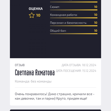
Новичок
Сюжет:
10
ОЦЕНКА
10
Командная работа:
10
Персонал и безопасность:
10
Общий бал:
10
ОТЗЫВ
ДАТА ОТЗЫВА: 18.12.2024
ДАТА ПОСЕЩЕНИЯ: 15.12.2024
Светлана Ахматова
Команда: без команды
Очень понравилось! Дико страшно, кричали все -
как девочки, так и парни) Круто, придем еще!