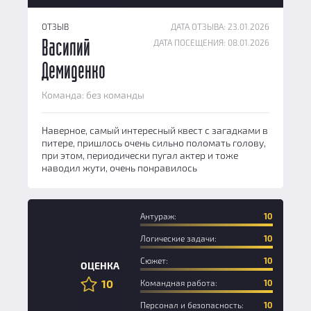
ОТЗЫВ
ДАТА ОТЗЫВА: 23.01.2026
ДАТА ПОСЕЩЕНИЯ: 08.01.2026
Василий
Демиденко
Команда: без команды
Наверное, самый интересный квест с загадками в
питере, пришлось очень сильно поломать голову,
при этом, периодически пугал актер и тоже
наводил жути, очень понравилось
Антураж:
10
Логические задачи:
10
Новичок
Сюжет:
10
ОЦЕНКА
10
Командная работа:
10
Персонал и безопасность:
10