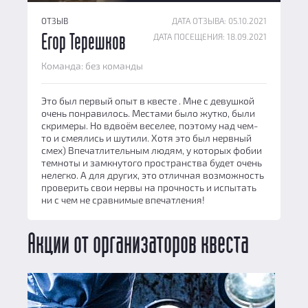
ОТЗЫВ
ДАТА ОТЗЫВА: 05.10.2021
ДАТА ПОСЕЩЕНИЯ: 18.09.2021
Егор Терешков
Команда: без команды
Это был первый опыт в квесте . Мне с девушкой
очень понравилось. Местами было жутко, были
скримеры. Но вдвоём веселее, поэтому над чем-
то и смеялись и шутили. Хотя это был нервный
смех) Впечатлительным людям, у которых фобии
темноты и замкнутого пространства будет очень
нелегко. А для других, это отличная возможность
проверить свои нервы на прочность и испытать
ни с чем не сравнимые впечатления!
Акции от организаторов квеста