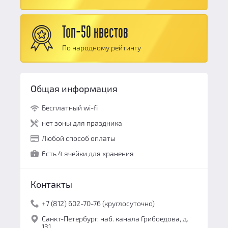
Сюжет:
10
Командная работа:
10
Топ-50 квестов
Персонал и безопасность:
10
По народному рейтингу
Общий балл:
10
Общая информация
Бесплатный wi-fi
нет зоны для праздника
Любой способ оплаты
Есть 4 ячейки для хранения
Контакты
+7 (812) 602-70-76 (круглосуточно)
Санкт-Петербург, наб. канала Грибоедова, д.
131