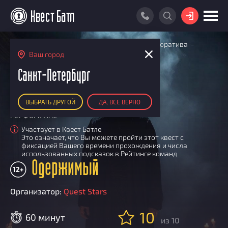
ВОЙТИ
Главная
Поиск квестов
Квесты для корпоратива
ПОИСК КВЕСТА
Одержимый
Ваш город
АКЦИИ
Санкт-Петербург
РЕЙТИНГ КВЕСТОВ
ВЫБРАТЬ ДРУГОЙ
ДА, ВСЕ ВЕРНО
КАРТА КВЕСТОВ
ПЕРФОРМАНС
РЕЙТИНГ КОМАНД
Участвует в Квест Батле
i
Это означает, что Вы можете пройти этот квест с
Итоговый рейтинг
ПОИСК КОМАНДЫ
фиксацией Вашего времени прохождения и числа
использованных подсказок в Рейтинге команд
По количеству очков
Одержимый
КВЕСТ БАТЛ
12+
По качеству игры
О Квест Батле
КВЕСТ В ПОДАРОК
Список команд
Организатор:
Quest Stars
Cashback
10
Как подсчитываются рейтинги
60 минут
из 10