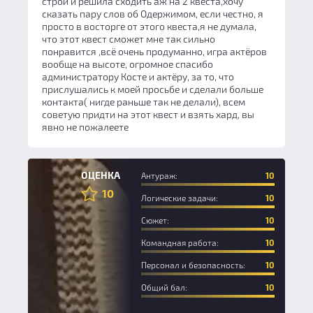
строй и решила сходить аж на 2 квеста,хочу
сказать пару слов об Одержимом, если честно, я
просто в восторге от этого квеста,я не думала,
что этот квест сможет мне так сильно
понравится ,всё очень продуманно, игра актёров
вообще на высоте, огромное спасибо
администратору Косте и актёру, за то, что
прислушались к моей просьбе и сделали больше
контакта( нигде раньше так не делали), всем
советую придти на этот квест и взять хард, вы
явно не пожалеете
Эксперт
ОЦЕНКА
Антураж:
10
10
Логические задачи:
10
Сюжет:
10
Командная работа:
10
Персонал и безопасность:
10
Общий бал:
10