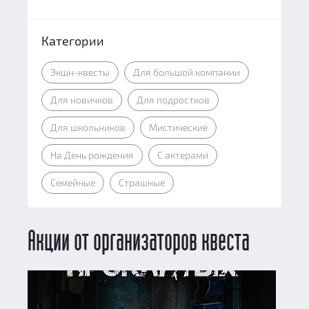
Категории
Экшн-квесты
Для большой компании
Для новичков
Для подростков
Для школьников
Мистические
На День рождения
С актерами
Семейные
Страшные
Акции от организаторов квеста